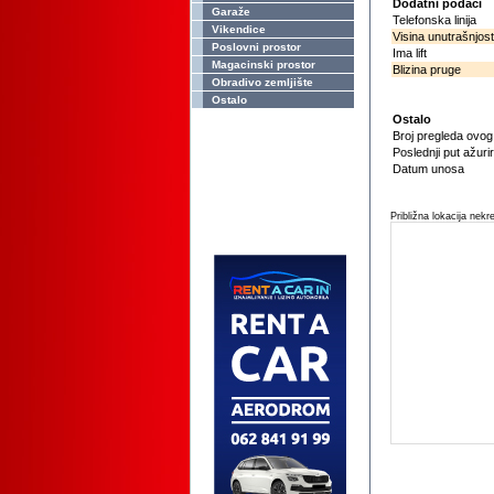
Dodatni podaci
Garaže
Telefonska linija
Vikendice
Visina unutrašnjost
Poslovni prostor
Ima lift
Magacinski prostor
Blizina pruge
Obradivo zemljište
Ostalo
Ostalo
Broj pregleda ovo
Poslednji put ažuri
Datum unosa
Približna lokacija nekr