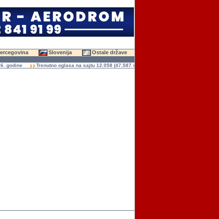
Hercegovina
Slovenija
Ostale države
odine
Trenutno oglasa na sajtu 12.058 (47.587 slika)
Ukupno čitanja oglasa 136.9