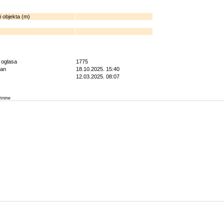
i objekta (m)
g oglasa
1775
ran
18.10.2025. 15:40
12.03.2025. 08:07
etnine