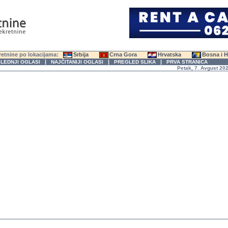
etnine po lokacijama:
Srbija
Crna Gora
Hrvatska
Bosna i 
|
|
|
LEDNJI OGLASI
NAJČITANIJI OGLASI
PREGLED SLIKA
PRVA STRANICA
Petak, 7. Avgust 2026. g