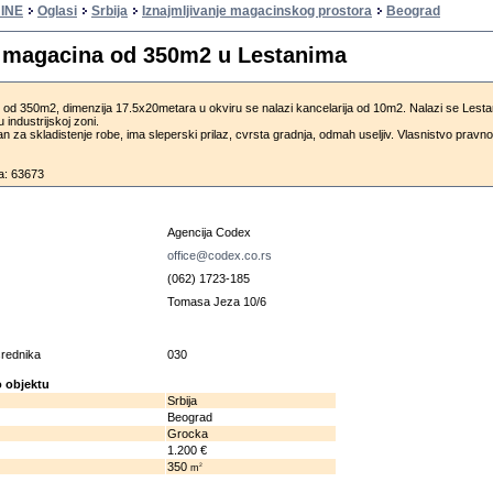
INE
Oglasi
Srbija
Iznajmljivanje magacinskog prostora
Beograd
e magacina od 350m2 u Lestanima
 od 350m2, dimenzija 17.5x20metara u okviru se nalazi kancelarija od 10m2. Nalazi se Lest
industrijskoj zoni.
 za skladistenje robe, ima sleperski prilaz, cvrsta gradnja, odmah useljiv. Vlasnistvo pravn
a: 63673
u
Agencija Codex
office@codex.co.rs
(062) 1723-185
Tomasa Jeza 10/6
osrednika
030
 objektu
Srbija
Beograd
Grocka
1.200 €
350
2
m