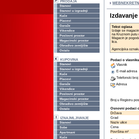
PRODAJA
WEBNEKRETN
Stanovi
Stanovi u izgradnji
Izdavanj
Kuće
Placevi
Garaže
Tekst oglasa
Izdaje se magacin
Vikendice
na Kruznom putu u 
Poslovni prostor
Magacin je pogodan
Magacinski prostor
lica.
Obradivo zemljište
Agencijska oznak
Ostalo
KUPOVINA
Podaci o vlasnik
Stanovi
Vlasnik
Stanovi u izgradnji
E-mail adresa
Kuće
Telefonski broj
Placevi
Garaže
Adresa
Vikendice
Poslovni prostor
Magacinski prostor
Broj u Registru p
Obradivo zemljište
Osnovni podaci o
Ostalo
Država
Grad
IZNAJMLJIVANJE
Naziv ulice
Stanovi
Cena
Sobe
Površina m²
Apartmani
Kuće