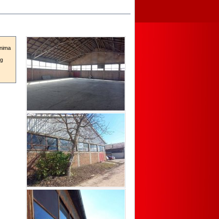
anima
og