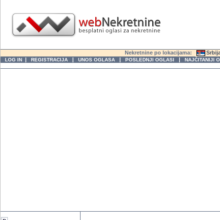
Nekretnine po lokacijama:
Srbij
|
|
|
|
LOG IN
REGISTRACIJA
UNOS OGLASA
POSLEDNJI OGLASI
NAJČITANIJI 