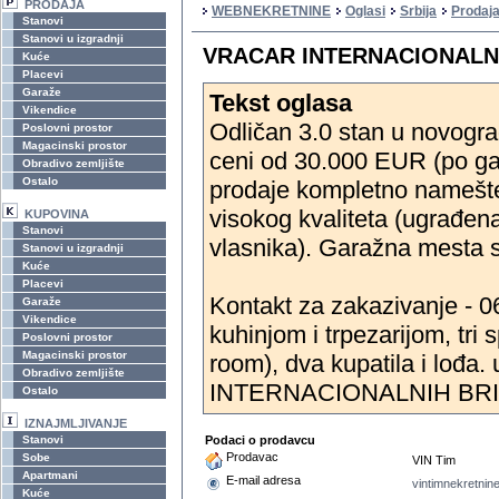
PRODAJA
WEBNEKRETNINE
Oglasi
Srbija
Prodaj
Stanovi
Stanovi u izgradnji
VRACAR INTERNACIONALNI
Kuće
Placevi
Garaže
Tekst oglasa
Vikendice
Odličan 3.0 stan u novogra
Poslovni prostor
Magacinski prostor
ceni od 30.000 EUR (po g
Obradivo zemljište
Ostalo
prodaje kompletno namešte
visokog kvaliteta (ugrađena
KUPOVINA
Stanovi
vlasnika). Garažna mesta 
Stanovi u izgradnji
Kuće
Placevi
Kontakt za zakazivanje - 
Garaže
Vikendice
kuhinjom i trpezarijom, tri
Poslovni prostor
Magacinski prostor
room), dva kupatila i lođa. 
Obradivo zemljište
INTERNACIONALNIH BR
Ostalo
IZNAJMLJIVANJE
Stanovi
Podaci o prodavcu
Prodavac
Sobe
VIN Tim
Apartmani
E-mail adresa
vintimnekretni
Kuće