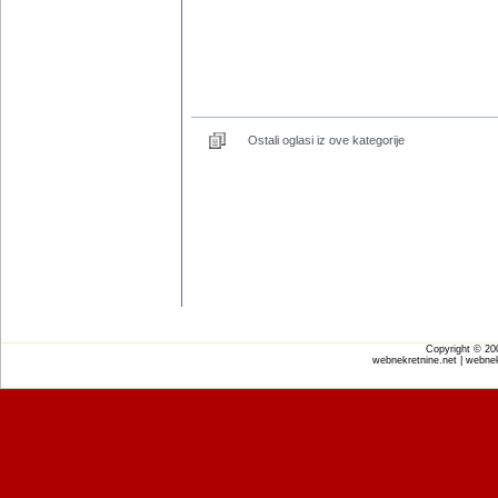
Ostali oglasi iz ove kategorije
Copyright © 2
webnekretnine.net | webnek