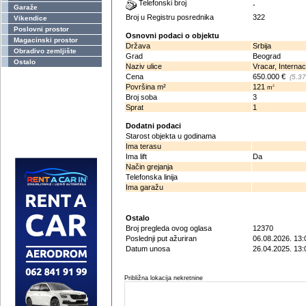
Telefonski broj
-
Garaže
Broj u Registru posrednika
322
Vikendice
Poslovni prostor
Osnovni podaci o objektu
Magacinski prostor
Država
Srbija
Obradivo zemljište
Grad
Beograd
Ostalo
Naziv ulice
Vracar, Internac
Cena
650.000 €
(5.3
Površina m²
121
2
m
Broj soba
3
Sprat
1
Dodatni podaci
Starost objekta u godinama
Ima terasu
Ima lift
Da
Način grejanja
Telefonska linija
Ima garažu
Ostalo
Broj pregleda ovog oglasa
12370
Poslednji put ažuriran
06.08.2026. 13:
Datum unosa
26.04.2025. 13:
Približna lokacija nekretnine