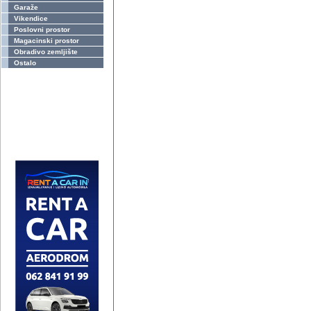
Garaže
Vikendice
Poslovni prostor
Magacinski prostor
Obradivo zemljište
Ostalo