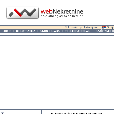
Nekretnine po lokacijama:
Srbij
|
|
|
|
LOG IN
REGISTRACIJA
UNOS OGLASA
POSLEDNJI OGLASI
NAJČITANIJI 
Oglas koji tražite ili stranica ne postoje