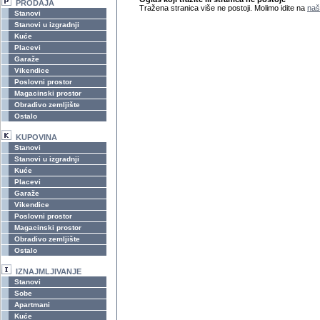
PRODAJA
Tražena stranica više ne postoji. Molimo idite na
naš
Stanovi
Stanovi u izgradnji
Kuće
Placevi
Garaže
Vikendice
Poslovni prostor
Magacinski prostor
Obradivo zemljište
Ostalo
KUPOVINA
Stanovi
Stanovi u izgradnji
Kuće
Placevi
Garaže
Vikendice
Poslovni prostor
Magacinski prostor
Obradivo zemljište
Ostalo
IZNAJMLJIVANJE
Stanovi
Sobe
Apartmani
Kuće