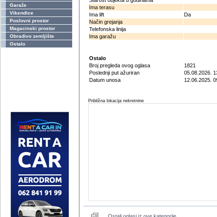
Starost objekta u godinama
Garaže
Ima terasu
Vikendice
Ima lift
Da
Poslovni prostor
Način grejanja
Magacinski prostor
Telefonska linija
Obradivo zemljište
Ima garažu
Ostalo
Ostalo
Broj pregleda ovog oglasa
1821
Poslednji put ažuriran
05.08.2026. 1
Datum unosa
12.06.2025. 0
Približna lokacija nekretnine
Ostali oglasi iz ove kategorije