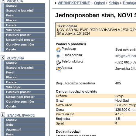
PRODAJA
WEBNEKRETNINE
Oglasi
Srbija
Prodaj
Stanovi
Stanovi u izgradnji
Jednoiposoban stan, NOV
Kuće
Placevi
Garaže
Tekst oglasa
NOVI SAD.BULEVAR PATRIJARHA PAVLA.JEDNOIPOSO
Vikendice
Šifra objekta: 1042824
Poslovni prostor
Magacinski prostor
Podaci o prodavcu
Obradivo zemljište
Prodavac
Ostalo
Svet nekretn
E-mail adresa
info@svet-ne
KUPOVINA
Telefonski broj
(021) 6616-3
Stanovi
Stanovi u izgradnji
Adresa
Jevrejska 14b
Kuće
Placevi
Garaže
Broj u Registru posrednika
405
Vikendice
Osnovni podaci o objektu
Poslovni prostor
Država
Srbija
Magacinski prostor
Grad
Novi Sad
Obradivo zemljište
Naziv ulice
Bulevar Patrij
Ostalo
Cena
126.300 €
(2
Površina m²
47
2
m
IZNAJMLJIVANJE
Broj soba
1.5
Stanovi
Sprat
4
Sobe
Apartmani
Dodatni podaci
Kuće