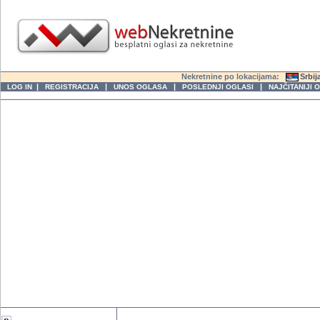
Nekretnine po lokacijama:
Srbij
|
|
|
|
LOG IN
REGISTRACIJA
UNOS OGLASA
POSLEDNJI OGLASI
NAJČITANIJI 