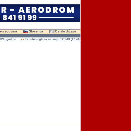
Hercegovina
Slovenija
Ostale države
odine
Trenutno oglasa na sajtu 12.043 (47.443 slika)
Ukupno čitanja oglasa 136.9