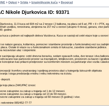
INE
Oglasi
Srbija
Iznajmljivanje kuća
Beograd
 Nikole Djurkovica ID: 93371
jurkovica, 11.0 kuca od 604 m2 sa 2 terase i 2 balkona, na placu od 6 ari, PR + II + PTK, eg
 odmah useljiva, renovirana, uknjizena na 157 m2 u osnovi (ukupno 4 nivoa), garaza, vise park
90. godine.
a kuca u jednom od najlepsih delova Vozdovca. Kuca se sastoji od cetiri etaze koje u osnovi
i se nalaze garaza, kotlarnica, pomocne i stambene prostorije u funkcionalnoj vezi sa zadnji
placa. Ostale tri etaze su u funkcionalnom smislu tri luksuzne, zasebne stambene jedinice.
a nezavistan ulaz i stepeniste.
 sacinjavaju ukupno: cetiri dnevna boravka, sedam spavacih soba, dve terase i dva balkona
e odrzavano kao parkovski prostor sa travnjakom, letnjikovcem, prostorom za bazen i igralist
je koncipiran kao prilazni predprostor sa komfornim mestom za parkiranje vise vozila i ulask
koncepciji i komforu unutrasnjeg i spoljnog prostora ulazi u kategoriju luksuznih objekata
ovanja i stoga predstavlja vrednu i retku nekretninu na trzistu.
 depozit.
ija koju placa ZAKUPAC iznosi:
cne zakupnine za zakup u trajanju od 1 do 12 meseci.
cne zakupnine za zakup u trajanju od 13 do 59 meseci.
ecne zakupnine za zakup u trajanju od 60 meseci (5 godina) i vise.
ic nekretnine 065/452-77-77