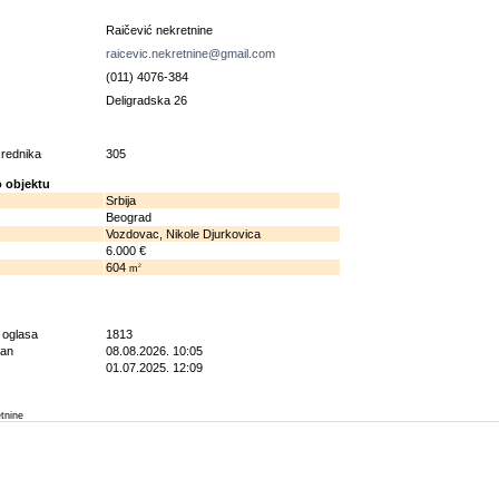
u
Raičević nekretnine
raicevic.nekretnine@gmail.com
(011) 4076-384
Deligradska 26
osrednika
305
 objektu
Srbija
Beograd
Vozdovac, Nikole Djurkovica
6.000 €
604
2
m
g oglasa
1813
ran
08.08.2026. 10:05
01.07.2025. 12:09
etnine