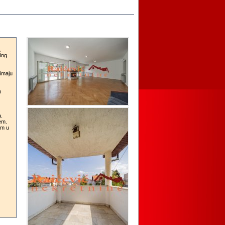
,
ing
 imaju
m
.
em.
om u