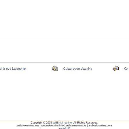
si iz ove kategorije
Oglasi ovog vlasnika
Kon
Copyright © 2005
WEBNekretnine
, All Rights Reserved.
webnekretnine.net | webnekretnine.info | webnekretnine.rs | webnekretnine.com
kontakt@