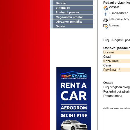
Podaci o vlasnik
Garaže
Vlasnik
Vikendice
Poslovni prostor
E-mail adresa
Magacinski prostor
Telefonski broj
Obradivo zemljište
Adresa
Ostalo
Broj u Registru p
Osnovni podaci o
Država
Grad
Naziv ulice
Cena
Površina m²
Ostalo
Broj pregleda ovo
Poslednji put ažuri
Datum unosa
Približna lokacija nekr