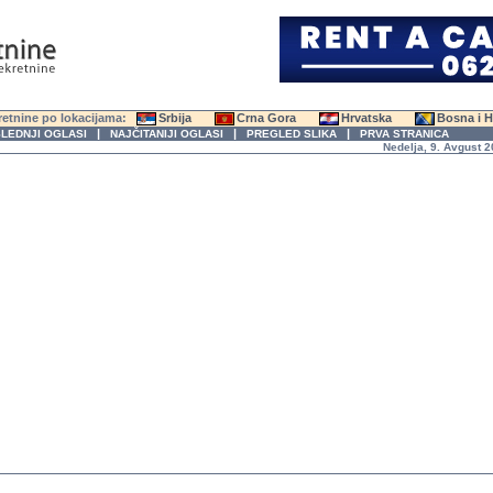
etnine po lokacijama:
Srbija
Crna Gora
Hrvatska
Bosna i 
|
|
|
LEDNJI OGLASI
NAJČITANIJI OGLASI
PREGLED SLIKA
PRVA STRANICA
Nedelja, 9. Avgust 2026. g