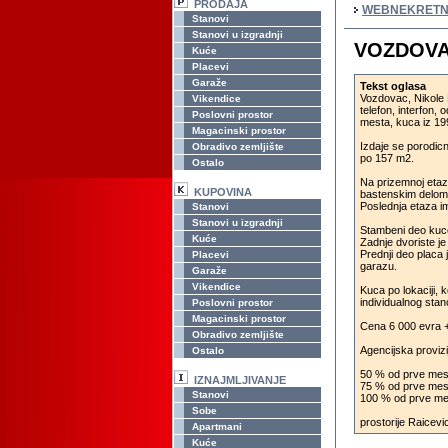
PRODAJA
WEBNEKRETN
Stanovi
Stanovi u izgradnji
VOZDOVAC
Kuće
Placevi
Garaže
Tekst oglasa
Vozdovac, Nikole D
Vikendice
telefon, interfon,
Poslovni prostor
mesta, kuca iz 19
Magacinski prostor
Izdaje se porodicn
Obradivo zemljište
po 157 m2.
Ostalo
Na prizemnoj etaz
KUPOVINA
bastenskim delom 
Poslednja etaza im
Stanovi
Stanovi u izgradnji
Stambeni deo kuce
Kuće
Zadnje dvoriste j
Prednji deo placa 
Placevi
garazu.
Garaže
Vikendice
Kuca po lokaciji, 
individualnog stan
Poslovni prostor
Magacinski prostor
Cena 6 000 evra +
Obradivo zemljište
Agencijska proviz
Ostalo
50 % od prve mese
IZNAJMLJIVANJE
75 % od prve mese
Stanovi
100 % od prve mes
Sobe
prostorije Raicev
Apartmani
Kuće