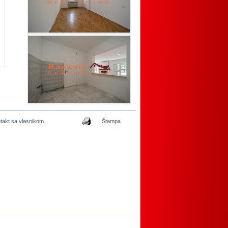
takt sa vlasnikom
Štampa