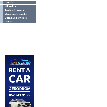
Garaže
Vikendice
Poslovni prostor
Magacinski prostor
Obradivo zemljište
Ostalo