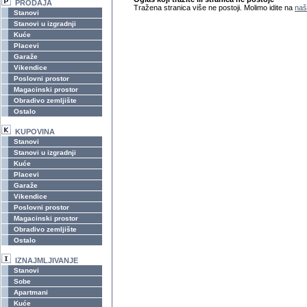
PRODAJA
Tražena stranica više ne postoji. Molimo idite na
naš
Stanovi
Stanovi u izgradnji
Kuće
Placevi
Garaže
Vikendice
Poslovni prostor
Magacinski prostor
Obradivo zemljište
Ostalo
KUPOVINA
Stanovi
Stanovi u izgradnji
Kuće
Placevi
Garaže
Vikendice
Poslovni prostor
Magacinski prostor
Obradivo zemljište
Ostalo
IZNAJMLJIVANJE
Stanovi
Sobe
Apartmani
Kuće