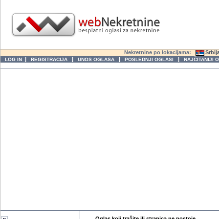
Nekretnine po lokacijama:
Srbij
|
|
|
|
LOG IN
REGISTRACIJA
UNOS OGLASA
POSLEDNJI OGLASI
NAJČITANIJI 
Oglas koji tražite ili stranica ne postoje