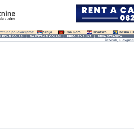
etnine po lokacijama:
Srbija
Crna Gora
Hrvatska
Bosna i 
|
|
|
LEDNJI OGLASI
NAJČITANIJI OGLASI
PREGLED SLIKA
PRVA STRANICA
Četvrtak, 6. Avgust 2026