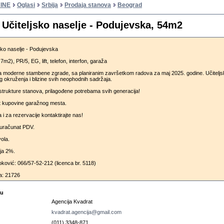
INE
Oglasi
Srbija
Prodaja stanova
Beograd
 Učiteljsko naselje - Podujevska, 54m2
sko naselje - Podujevska
7m2), PR/5, EG, lift, telefon, interfon, garaža
ja moderne stambene zgrade, sa planiranim završetkom radova za maj 2025. godine. Učitelj
g okruženja i blizine svih neophodnih sadržaja.
 strukture stanova, prilagođene potrebama svih generacija!
t kupovine garažnog mesta.
 i za rezervacije kontaktirajte nas!
 uračunat PDV.
ola.
ija 2%.
ović: 066/57-52-212 (licenca br. 5118)
a: 21726
cu
Agencija Kvadrat
kvadrat.agencija@gmail.com
(011) 3348-871