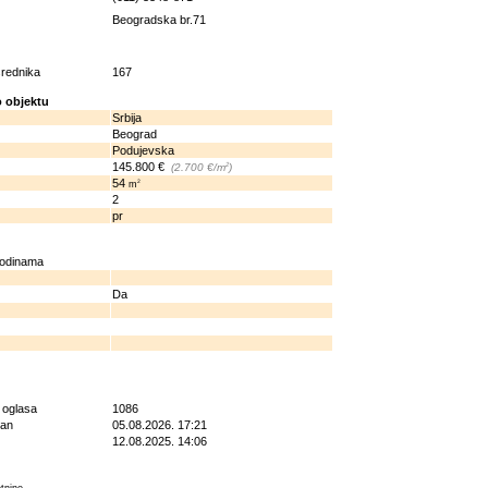
Beogradska br.71
osrednika
167
 objektu
Srbija
Beograd
Podujevska
145.800 €
2
(2.700 €/m
)
54
2
m
2
pr
godinama
Da
g oglasa
1086
ran
05.08.2026. 17:21
12.08.2025. 14:06