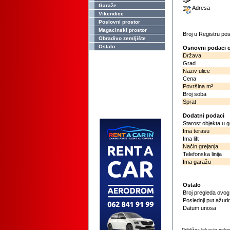
Garaže
Adresa
Vikendice
Poslovni prostor
Magacinski prostor
Broj u Registru p
Obradivo zemljište
Ostalo
Osnovni podaci o
Država
Grad
Naziv ulice
Cena
Površina m²
Broj soba
Sprat
Dodatni podaci
Starost objekta u 
Ima terasu
Ima lift
Način grejanja
Telefonska linija
Ima garažu
Ostalo
Broj pregleda ovo
Poslednji put ažuri
Datum unosa