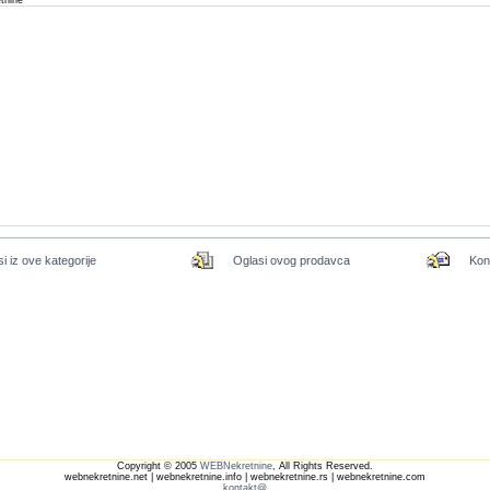
etnine
si iz ove kategorije
Oglasi ovog prodavca
Kon
Copyright © 2005
WEBNekretnine
, All Rights Reserved.
webnekretnine.net | webnekretnine.info | webnekretnine.rs | webnekretnine.com
kontakt@