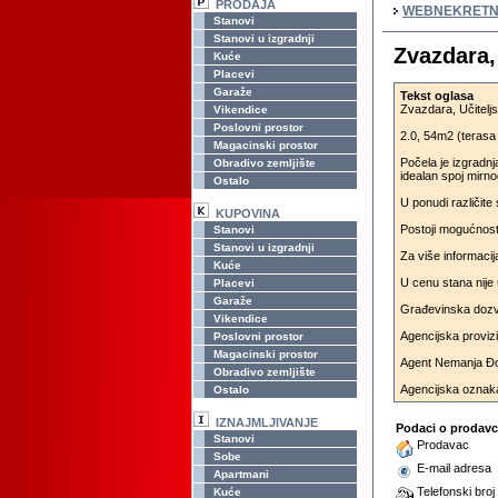
PRODAJA
WEBNEKRETN
Stanovi
Stanovi u izgradnji
Zvazdara,
Kuće
Placevi
Garaže
Tekst oglasa
Zvazdara, Učitelj
Vikendice
Poslovni prostor
2.0, 54m2 (terasa 
Magacinski prostor
Počela je izgradn
Obradivo zemljište
idealan spoj mirno
Ostalo
U ponudi različite
KUPOVINA
Postoji mogućnos
Stanovi
Stanovi u izgradnji
Za više informacija
Kuće
U cenu stana nije
Placevi
Garaže
Građevinska dozv
Vikendice
Agencijska proviz
Poslovni prostor
Magacinski prostor
Agent Nemanja Đok
Obradivo zemljište
Agencijska oznak
Ostalo
IZNAJMLJIVANJE
Podaci o prodav
Stanovi
Prodavac
Sobe
E-mail adresa
Apartmani
Telefonski broj
Kuće