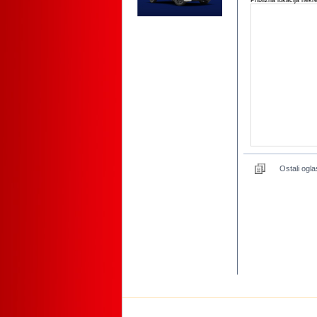
Približna lokacija nekr
Ostali ogla