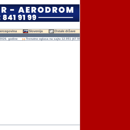
Hercegovina
Slovenija
Ostale države
. godine
Trenutno oglasa na sajtu 12.051 (47.593 slika)
Ukupno čitanja oglasa 136