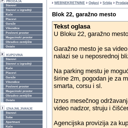
PRODAJA
WEBNEKRETNINE
Oglasi
Srbija
Prodaja
Stanovi
Stanovi u izgradnji
Blok 22, garažno mesto
Kuće
Placevi
Garaže
Tekst oglasa
Vikendice
U Bloku 22, garažno mesto
Poslovni prostor
Magacinski prostor
Obradivo zemljište
Ostalo
Garažno mesto je sa video 
nalazi se u neposrednoj bli
KUPOVINA
Stanovi
Stanovi u izgradnji
Kuće
Na parking mestu je moguće
Placevi
širine 2m, pogodan je za m
Garaže
Vikendice
smarta, corsu i sl.
Poslovni prostor
Magacinski prostor
Obradivo zemljište
Iznos mesečnog održavanja 
Ostalo
video nadzor, struju i čišće
IZNAJMLJIVANJE
Stanovi
Sobe
Agencijska provizija za ku
Apartmani
Kuće