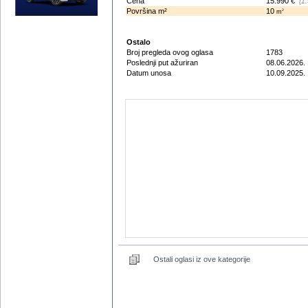
Cena
15.990 €
(1
Površina m²
10
2
m
Ostalo
Broj pregleda ovog oglasa
1783
Poslednji put ažuriran
08.06.2026. 
Datum unosa
10.09.2025.
Ostali oglasi iz ove kategorije