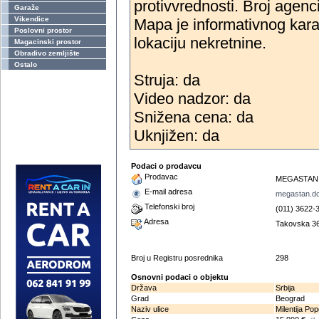
protivvrednosti. Broj agenc
Garaže
Vikendice
Mapa je informativnog kara
Poslovni prostor
lokaciju nekretnine.
Magacinski prostor
Obradivo zemljište
Ostalo
Struja: da
Video nadzor: da
Snižena cena: da
Uknjižen: da
Podaci o prodavcu
Prodavac
MEGASTAN n
E-mail adresa
megastan.d
Telefonski broj
(011) 3622-
Adresa
Takovska 36
Broj u Registru posrednika
298
Osnovni podaci o objektu
Država
Srbija
Grad
Beograd
Naziv ulice
Milentija Po