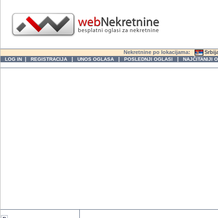
Nekretnine po lokacijama:
Srbij
|
|
|
|
LOG IN
REGISTRACIJA
UNOS OGLASA
POSLEDNJI OGLASI
NAJČITANIJI 