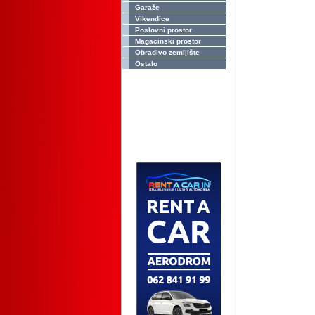
Garaže
Vikendice
Poslovni prostor
Magacinski prostor
Obradivo zemljište
Ostalo