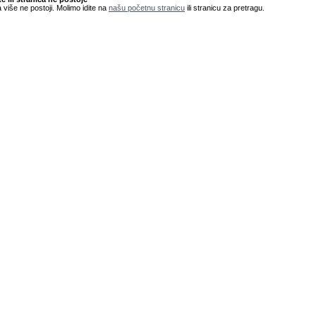
 više ne postoji. Molimo idite na
našu početnu stranicu
ili stranicu za pretragu.