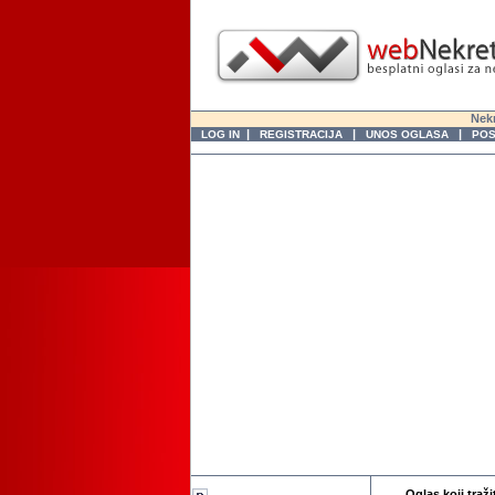
Nekr
|
|
|
LOG IN
REGISTRACIJA
UNOS OGLASA
POS
Oglas koji traži