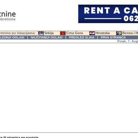
etnine po lokacijama:
Srbija
Crna Gora
Hrvatska
Bosna i 
|
|
|
LEDNJI OGLASI
NAJČITANIJI OGLASI
PREGLED SLIKA
PRVA STRANICA
Petak, 7. Avgust 
te ili stranica ne postoje