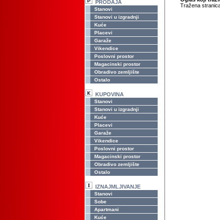
PRODAJA
Tražena stranica
Stanovi
Stanovi u izgradnji
Kuće
Placevi
Garaže
Vikendice
Poslovni prostor
Magacinski prostor
Obradivo zemljište
Ostalo
KUPOVINA
Stanovi
Stanovi u izgradnji
Kuće
Placevi
Garaže
Vikendice
Poslovni prostor
Magacinski prostor
Obradivo zemljište
Ostalo
IZNAJMLJIVANJE
Stanovi
Sobe
Apartmani
Kuće