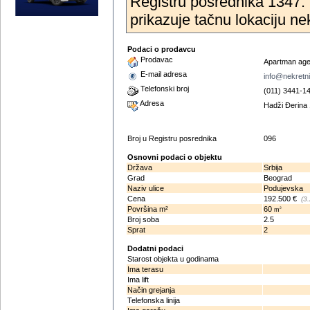
Registru posrednika 1347. 
prikazuje tačnu lokaciju ne
Podaci o prodavcu
Prodavac
Apartman age
E-mail adresa
info@nekretn
Telefonski broj
(011) 3441-1
Adresa
Hadži Đerina
Broj u Registru posrednika
096
Osnovni podaci o objektu
Država
Srbija
Grad
Beograd
Naziv ulice
Podujevska
Cena
192.500 €
(3
Površina m²
60
2
m
Broj soba
2.5
Sprat
2
Dodatni podaci
Starost objekta u godinama
Ima terasu
Ima lift
Način grejanja
Telefonska linija