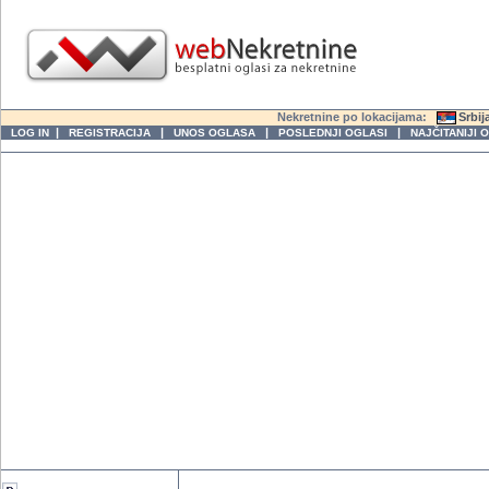
Nekretnine po lokacijama:
Srbij
|
|
|
|
LOG IN
REGISTRACIJA
UNOS OGLASA
POSLEDNJI OGLASI
NAJČITANIJI 