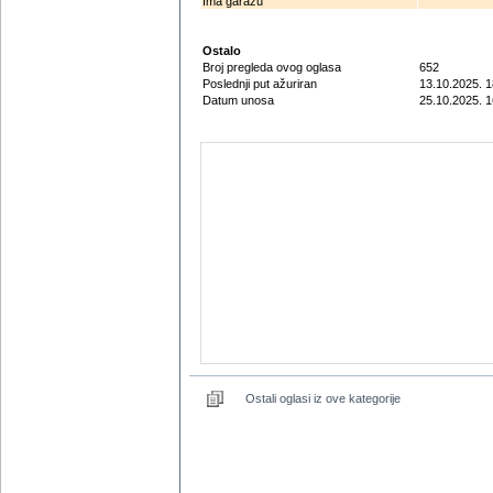
Ima garažu
Ostalo
Broj pregleda ovog oglasa
652
Poslednji put ažuriran
13.10.2025. 1
Datum unosa
25.10.2025. 1
Ostali oglasi iz ove kategorije