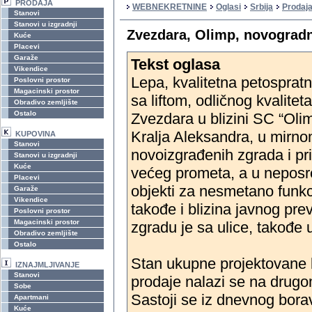
PRODAJA
WEBNEKRETNINE
Oglasi
Srbija
Prodaj
Stanovi
Stanovi u izgradnji
Zvezdara, Olimp, novogradn
Kuće
Placevi
Garaže
Tekst oglasa
Vikendice
Lepa, kvalitetna petospratn
Poslovni prostor
Magacinski prostor
sa liftom, odličnog kvalitet
Obradivo zemljište
Ostalo
Zvezdara u blizini SC “Olim
Kralja Aleksandra, u mirn
KUPOVINA
Stanovi
novoizgrađenih zgrada i pri
Stanovi u izgradnji
Kuće
većeg prometa, a u neposred
Placevi
objekti za nesmetano funkci
Garaže
Vikendice
takođe i blizina javnog pre
Poslovni prostor
Magacinski prostor
zgradu je sa ulice, takođe
Obradivo zemljište
Ostalo
Stan ukupne projektovane 
IZNAJMLJIVANJE
Stanovi
prodaje nalazi se na drugo
Sobe
Sastoji se iz dnevnog bora
Apartmani
Kuće