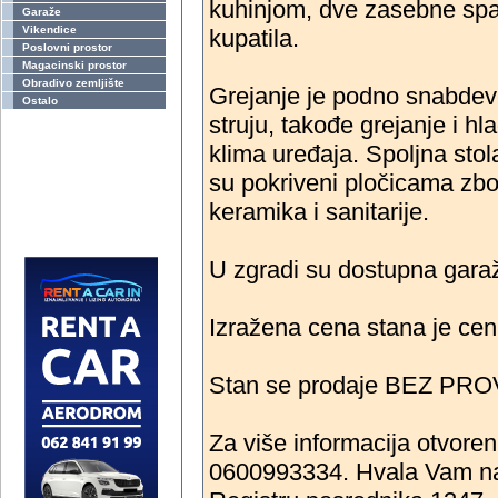
kuhinjom, dve zasebne spav
Garaže
Vikendice
kupatila.
Poslovni prostor
Magacinski prostor
Obradivo zemljište
Grejanje je podno snabdev
Ostalo
struju, takođe grejanje i h
klima uređaja. Spoljna stol
su pokriveni pločicama zbo
keramika i sanitarije.
U zgradi su dostupna gara
Izražena cena stana je ce
Stan se prodaje BEZ PROV
Za više informacija otvoren
0600993334. Hvala Vam na 