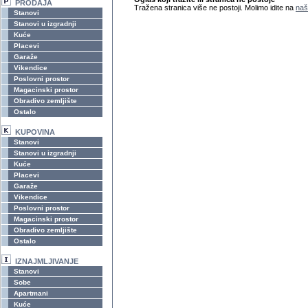
PRODAJA
Tražena stranica više ne postoji. Molimo idite na
naš
Stanovi
Stanovi u izgradnji
Kuće
Placevi
Garaže
Vikendice
Poslovni prostor
Magacinski prostor
Obradivo zemljište
Ostalo
KUPOVINA
Stanovi
Stanovi u izgradnji
Kuće
Placevi
Garaže
Vikendice
Poslovni prostor
Magacinski prostor
Obradivo zemljište
Ostalo
IZNAJMLJIVANJE
Stanovi
Sobe
Apartmani
Kuće