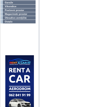
Garaže
Vikendice
Poslovni prostor
Magacinski prostor
Obradivo zemljište
Ostalo