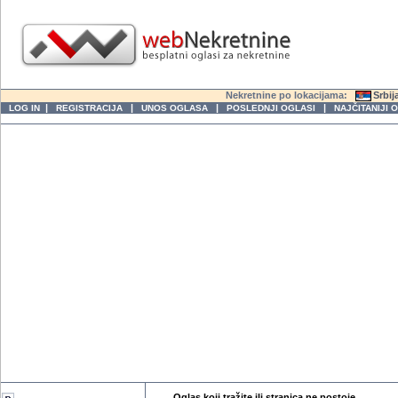
Nekretnine po lokacijama:
Srbij
|
|
|
|
LOG IN
REGISTRACIJA
UNOS OGLASA
POSLEDNJI OGLASI
NAJČITANIJI 
Oglas koji tražite ili stranica ne postoje