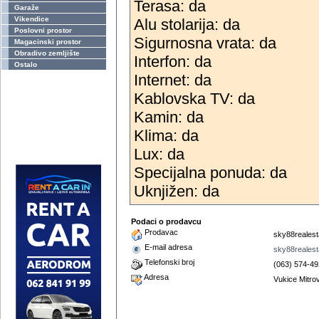
Terasa: da
Garaže
Vikendice
Alu stolarija: da
Poslovni prostor
Sigurnosna vrata: da
Magacinski prostor
Obradivo zemljište
Interfon: da
Ostalo
Internet: da
Kablovska TV: da
Kamin: da
Klima: da
Lux: da
Specijalna ponuda: da
Uknjižen: da
Podaci o prodavcu
Prodavac
sky88realest
E-mail adresa
sky88reales
Telefonski broj
(063) 574-49
Adresa
Vukice Mitrov