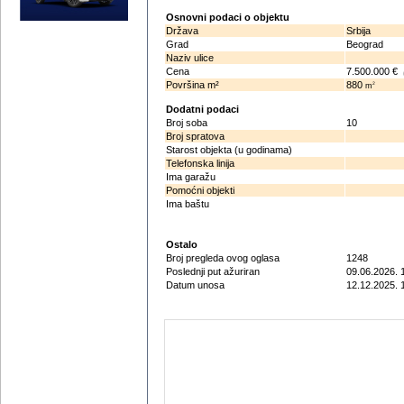
Osnovni podaci o objektu
Država
Srbija
Grad
Beograd
Naziv ulice
Cena
7.500.000 €
Površina m²
880
2
m
Dodatni podaci
Broj soba
10
Broj spratova
Starost objekta (u godinama)
Telefonska linija
Ima garažu
Pomoćni objekti
Ima baštu
Ostalo
Broj pregleda ovog oglasa
1248
Poslednji put ažuriran
09.06.2026. 
Datum unosa
12.12.2025. 