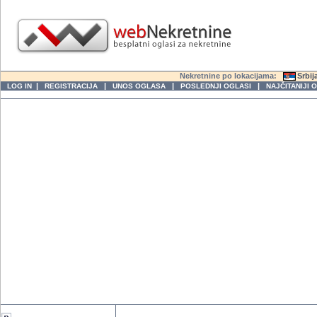
Nekretnine po lokacijama:
Srbij
|
|
|
|
LOG IN
REGISTRACIJA
UNOS OGLASA
POSLEDNJI OGLASI
NAJČITANIJI 