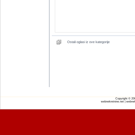
Ostali oglasi iz ove kategorije
Copyright © 2
webnekretnine.net | webnek