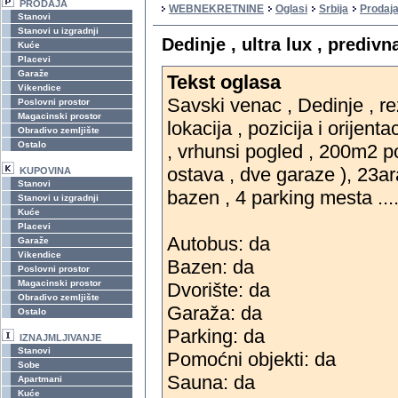
PRODAJA
WEBNEKRETNINE
Oglasi
Srbija
Prodaj
Stanovi
Stanovi u izgradnji
Dedinje , ultra lux , prediv
Kuće
Placevi
Garaže
Tekst oglasa
Vikendice
Savski venac , Dedinje , r
Poslovni prostor
Magacinski prostor
lokacija , pozicija i orijent
Obradivo zemljište
Ostalo
, vrhunsi pogled , 200m2 p
ostava , dve garaze ), 23a
KUPOVINA
Stanovi
bazen , 4 parking mesta ...
Stanovi u izgradnji
Kuće
Placevi
Autobus: da
Garaže
Vikendice
Bazen: da
Poslovni prostor
Magacinski prostor
Dvorište: da
Obradivo zemljište
Garaža: da
Ostalo
Parking: da
IZNAJMLJIVANJE
Stanovi
Pomoćni objekti: da
Sobe
Sauna: da
Apartmani
Kuće