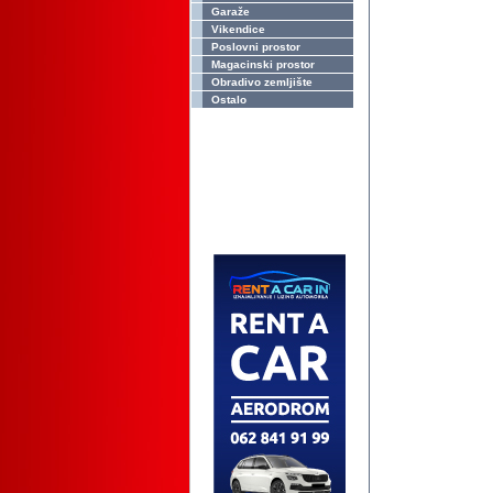
Garaže
Vikendice
Poslovni prostor
Magacinski prostor
Obradivo zemljište
Ostalo