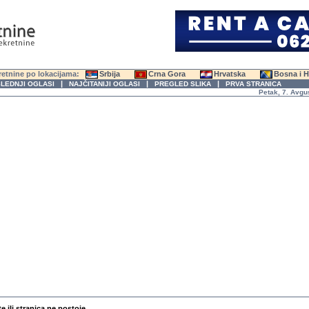
etnine po lokacijama:
Srbija
Crna Gora
Hrvatska
Bosna i 
|
|
|
LEDNJI OGLASI
NAJČITANIJI OGLASI
PREGLED SLIKA
PRVA STRANICA
Petak, 7. Avgust 2
te ili stranica ne postoje