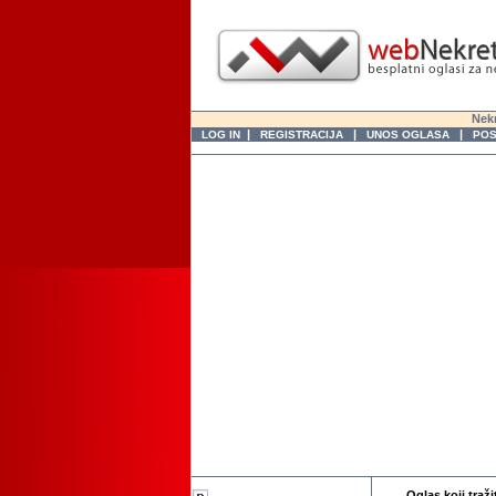
Nekr
|
|
|
LOG IN
REGISTRACIJA
UNOS OGLASA
POS
Oglas koji traži