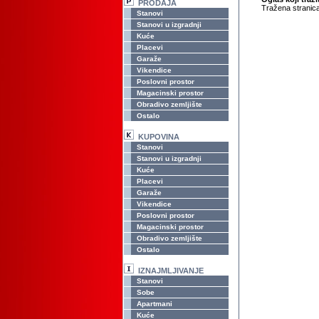
PRODAJA
Tražena stranica
Stanovi
Stanovi u izgradnji
Kuće
Placevi
Garaže
Vikendice
Poslovni prostor
Magacinski prostor
Obradivo zemljište
Ostalo
KUPOVINA
Stanovi
Stanovi u izgradnji
Kuće
Placevi
Garaže
Vikendice
Poslovni prostor
Magacinski prostor
Obradivo zemljište
Ostalo
IZNAJMLJIVANJE
Stanovi
Sobe
Apartmani
Kuće