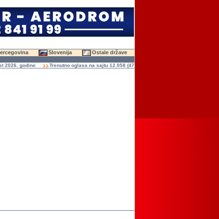
Hercegovina
Slovenija
Ostale države
026. godine
Trenutno oglasa na sajtu 12.058 (47.591 slika)
Ukupno čitanja oglasa