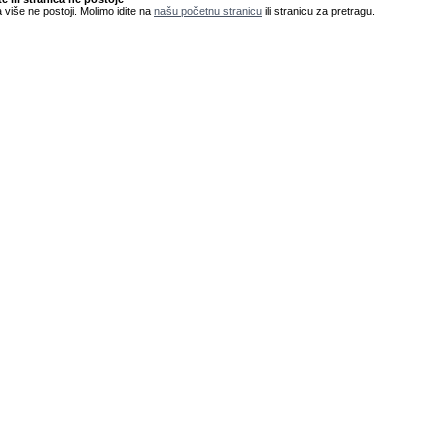
 više ne postoji. Molimo idite na
našu početnu stranicu
ili stranicu za pretragu.