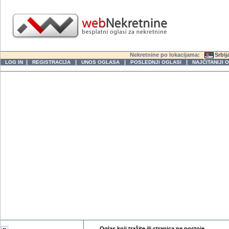
Nekretnine po lokacijama:
Srbij
|
|
|
|
LOG IN
REGISTRACIJA
UNOS OGLASA
POSLEDNJI OGLASI
NAJČITANIJI 
Oglas koji tražite ili stranica ne postoje