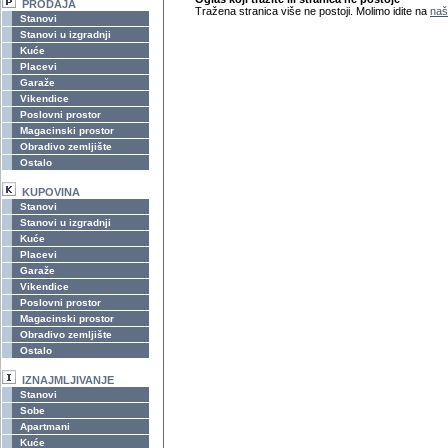
PRODAJA
Tražena stranica više ne postoji. Molimo idite na
naš
Stanovi
Stanovi u izgradnji
Kuće
Placevi
Garaže
Vikendice
Poslovni prostor
Magacinski prostor
Obradivo zemljište
Ostalo
KUPOVINA
Stanovi
Stanovi u izgradnji
Kuće
Placevi
Garaže
Vikendice
Poslovni prostor
Magacinski prostor
Obradivo zemljište
Ostalo
IZNAJMLJIVANJE
Stanovi
Sobe
Apartmani
Kuće