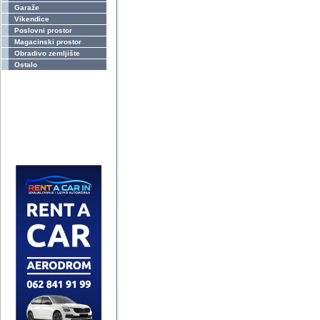
Garaže
Vikendice
Poslovni prostor
Magacinski prostor
Obradivo zemljište
Ostalo