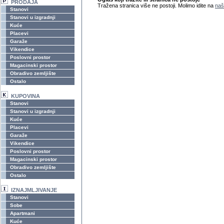
PRODAJA
Tražena stranica više ne postoji. Molimo idite na
naš
Stanovi
Stanovi u izgradnji
Kuće
Placevi
Garaže
Vikendice
Poslovni prostor
Magacinski prostor
Obradivo zemljište
Ostalo
KUPOVINA
Stanovi
Stanovi u izgradnji
Kuće
Placevi
Garaže
Vikendice
Poslovni prostor
Magacinski prostor
Obradivo zemljište
Ostalo
IZNAJMLJIVANJE
Stanovi
Sobe
Apartmani
Kuće