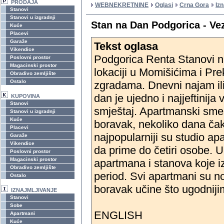
PRODAJA
WEBNEKRETNINE
Oglasi
Crna Gora
Iz
Stanovi
Stanovi u izgradnji
Stan na Dan Podgorica - Ve
Kuće
Placevi
Garaže
Tekst oglasa
Vikendice
Podgorica Renta Stanovi na
Poslovni prostor
Magacinski prostor
lokaciji u Momišićima i P
Obradivo zemljište
Ostalo
zgradama. Dnevni najam ili
dan je ujedno i najjeftinija 
KUPOVINA
Stanovi
smještaj. Apartmanski smeš
Stanovi u izgradnji
Kuće
boravak, nekoliko dana čak 
Placevi
najpopularniji su studio ap
Garaže
Vikendice
da prime do četiri osobe.
Poslovni prostor
Magacinski prostor
apartmana i stanova koje iz
Obradivo zemljište
period. Svi apartmani su no
Ostalo
boravak učine što ugodnijim
IZNAJMLJIVANJE
Stanovi
Sobe
ENGLISH
Apartmani
Kuće