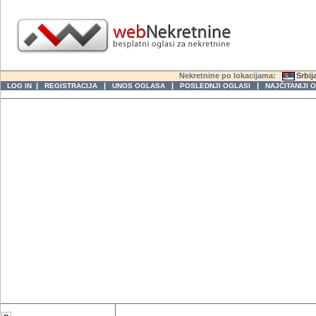
Nekretnine po lokacijama:
Srbij
|
|
|
|
LOG IN
REGISTRACIJA
UNOS OGLASA
POSLEDNJI OGLASI
NAJČITANIJI 