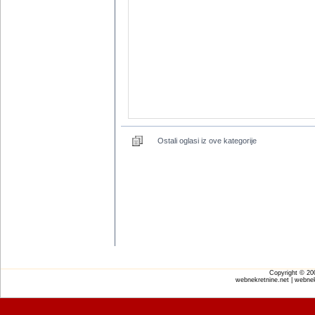
Ostali oglasi iz ove kategorije
Copyright © 2
webnekretnine.net | webnek