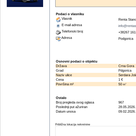
Podaci o vlasniku
Vlasnik
Renta Stano
E-mail adresa
info@renta
Telefonski broj
+38267 161
Adresa
Podgorica
Osnovni podaci o objektu
Država
Crna Gora
Grad
Pdgorica
Naziv ulice
Serdara Jola
Cena
1 €
Površina m²
50
2
m
Ostalo
Broj pregleda ovog oglasa
967
Poslednji put ažuriran
28.05.2026.
Datum unosa
09.02.2026.
Približna lokacija nekretnine