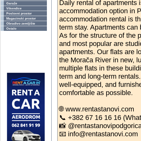
Daily rental of apartments 
Garaže
Vikendice
accommodation option in P
Poslovni prostor
accommodation rental is the
Magacinski prostor
Obradivo zemljište
term stay. Apartments can 
Ostalo
As for the structure of the
and most popular are stud
apartments. Our flats are l
the Morača River in new, lu
multiple flats in these build
term and long-term rentals
well-equipped, and furnishe
comfortable as possible.
🌐 www.rentastanovi.com
📞 +382 67 16 16 16 (Wha
📸 @rentastanovipodgoric
📧 info@rentastanovi.com