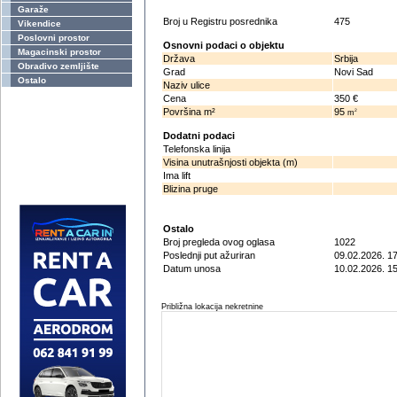
Garaže
Broj u Registru posrednika
475
Vikendice
Poslovni prostor
Osnovni podaci o objektu
Magacinski prostor
Država
Srbija
Obradivo zemljište
Grad
Novi Sad
Ostalo
Naziv ulice
Cena
350 €
Površina m²
95
2
m
Dodatni podaci
Telefonska linija
Visina unutrašnjosti objekta (m)
Ima lift
Blizina pruge
Ostalo
Broj pregleda ovog oglasa
1022
Poslednji put ažuriran
09.02.2026. 1
Datum unosa
10.02.2026. 1
Približna lokacija nekretnine