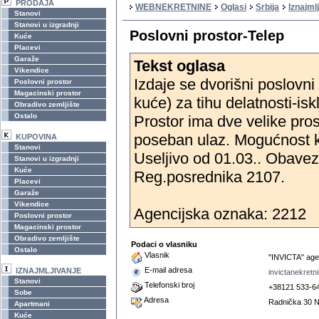
PRODAJA
WEBNEKRETNINE
Oglasi
Srbija
Iznajml
Stanovi
Stanovi u izgradnji
Poslovni prostor-Telep
Kuće
Placevi
Garaže
Tekst oglasa
Vikendice
Izdaje se dvorišni poslovni
Poslovni prostor
Magacinski prostor
kuće) za tihu delatnosti-is
Obradivo zemljište
Ostalo
Prostor ima dve velike pros
poseban ulaz. Mogućnost k
KUPOVINA
Stanovi
Useljivo od 01.03.. Obavez
Stanovi u izgradnji
Kuće
Reg.posrednika 2107.
Placevi
Garaže
Vikendice
Agencijska oznaka: 2212
Poslovni prostor
Magacinski prostor
Obradivo zemljište
Podaci o vlasniku
Ostalo
Vlasnik
"INVICTA" agen
E-mail adresa
IZNAJMLJIVANJE
invictanekret
Stanovi
Telefonski broj
+38121 533-6
Sobe
Adresa
Radnička 30 N
Apartmani
Kuće