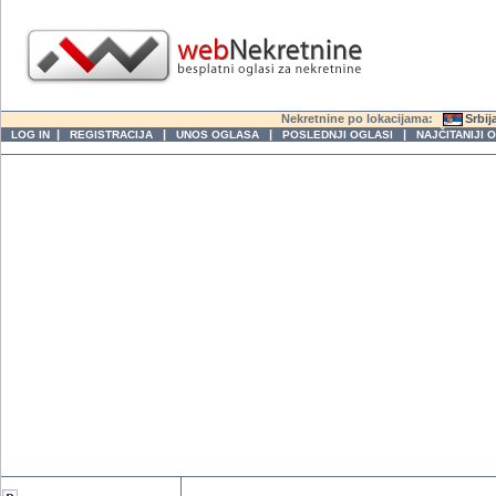
Nekretnine po lokacijama:
Srbij
|
|
|
|
LOG IN
REGISTRACIJA
UNOS OGLASA
POSLEDNJI OGLASI
NAJČITANIJI 