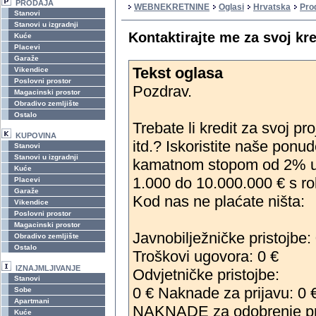
PRODAJA
WEBNEKRETNINE
Oglasi
Hrvatska
Pro
Stanovi
Stanovi u izgradnji
Kontaktirajte me za svoj kre
Kuće
Placevi
Garaže
Tekst oglasa
Vikendice
Poslovni prostor
Pozdrav.
Magacinski prostor
Obradivo zemljište
Ostalo
Trebate li kredit za svoj pro
KUPOVINA
itd.? Iskoristite naše ponu
Stanovi
Stanovi u izgradnji
kamatnom stopom od 2% u 
Kuće
1.000 do 10.000.000 € s ro
Placevi
Garaže
Kod nas ne plaćate ništa:
Vikendice
Poslovni prostor
Magacinski prostor
‎Javnobilježničke pristojbe:
Obradivo zemljište
Ostalo
‎Troškovi ugovora: 0 €
IZNAJMLJIVANJE
‎Odvjetničke pristojbe:
Stanovi
‎0 € Naknade za prijavu: 0 
Sobe
Apartmani
‎NAKNADE za odobrenje pri
Kuće