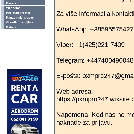
Garaže
Vikendice
‎Za više informacija kontakt
Poslovni prostor
Magacinski prostor
Obradivo zemljište
Ostalo
‎WhatsApp: +38595575427
Viber: +1(425)221-7409
Telegram: +447400490048
‎E-pošta: pxmpro247@gma
Web adresa:
https://pxmpro247.wixsite
‎Napomena: Kod nas ne mora
naknade za prijavu.