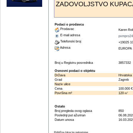
‎ZADOVOLJSTVO KUPACA
Podaci o prodavcu
Prodavac
Karen Ro
E-mail adresa
pxmpro24
Telefonski broj
+19025 1
Adresa
EUROPA
Broj u Registru posrednika
3857332
Osnovni podaci o objektu
Država
Hrvatska
Grad
Zagreb
Naziv ulice
Cena
100.000 
Površina m²
120
2
m
Ostalo
Broj pregleda ovog oglasa
850
Poslednji put ažuriran
06.08.202
Datum unosa
16.03.202
Približna lokacija nekretnine