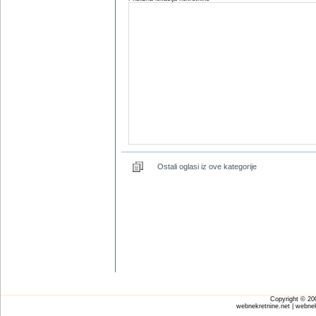
Ostali oglasi iz ove kategorije
Copyright © 2
webnekretnine.net | webnek