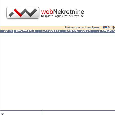
Nekretnine po lokacijama:
Srbij
|
|
|
|
LOG IN
REGISTRACIJA
UNOS OGLASA
POSLEDNJI OGLASI
NAJČITANIJI 