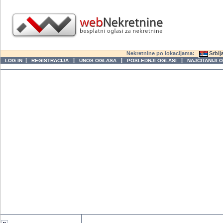
Nekretnine po lokacijama:
Srbij
|
|
|
|
LOG IN
REGISTRACIJA
UNOS OGLASA
POSLEDNJI OGLASI
NAJČITANIJI 