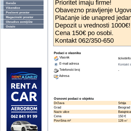
Prioritet imaju firme!
Garaže
Vikendice
Obavezno pravljenje Ugov
Poslovni prostor
Plaćanje ide unapred jeda
Magacinski prostor
Obradivo zemljište
Depozit u vrednosti 1000€!
Ostalo
Cena 150€ po osobi.
Kontakt 062/350-650
Podaci o vlasniku
Vlasnik
ticketinfo
E-mail adresa
Kontakt 
Telefonski broj
-
Adresa
Osnovni podaci o objektu
Država
Srbija
Grad
Beograd
Naziv ulice
Batajnica
Cena
150 €
Površina m²
126
2
m