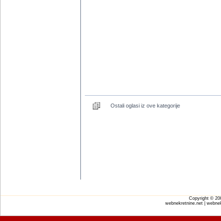
Ostali oglasi iz ove kategorije
Copyright © 2
webnekretnine.net | webnek