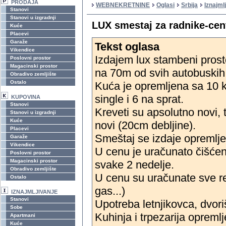
PRODAJA
WEBNEKRETNINE
Oglasi
Srbija
Iznajml
Stanovi
Stanovi u izgradnji
LUX smestaj za radnike-cen
Kuće
Placevi
Garaže
Tekst oglasa
Vikendice
Izdajem lux stambeni prost
Poslovni prostor
Magacinski prostor
na 70m od svih autobuskih l
Obradivo zemljište
Ostalo
Kuća je opremljena sa 10 k
single i 6 na sprat.
KUPOVINA
Stanovi
Kreveti su apsolutno novi,
Stanovi u izgradnji
Kuće
novi (20cm debljine).
Placevi
Smeštaj se izdaje opremlje
Garaže
Vikendice
U cenu je uračunato čišćen
Poslovni prostor
Magacinski prostor
svake 2 nedelje.
Obradivo zemljište
U cenu su uračunate sve rež
Ostalo
gas...)
IZNAJMLJIVANJE
Stanovi
Upotreba letnjikovca, dvor
Sobe
Kuhinja i trpezarija opremlj
Apartmani
Kuće