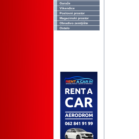
Garaže
Vikendice
Poslovni prostor
Magacinski prostor
Obradivo zemljište
Ostalo