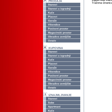
PRODAJA
Tražena stranica
Stanovi
Stanovi u izgradnji
Kuće
Placevi
Garaže
Vikendice
Poslovni prostor
Magacinski prostor
Obradivo zemljište
Ostalo
KUPOVINA
Stanovi
Stanovi u izgradnji
Kuće
Placevi
Garaže
Vikendice
Poslovni prostor
Magacinski prostor
Obradivo zemljište
Ostalo
IZNAJMLJIVANJE
Stanovi
Sobe
Apartmani
Kuće