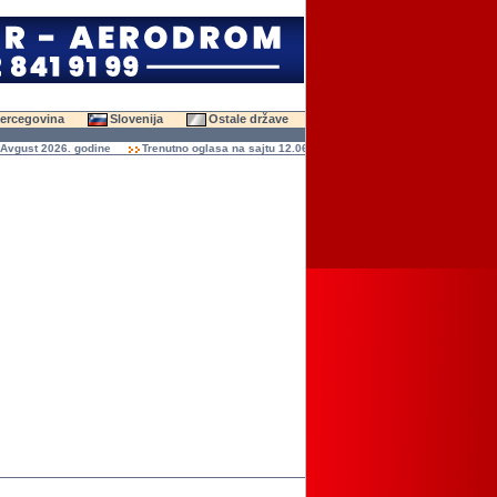
Hercegovina
Slovenija
Ostale države
gust 2026. godine
Trenutno oglasa na sajtu 12.066 (47.616 slika)
Ukupno čitanja o