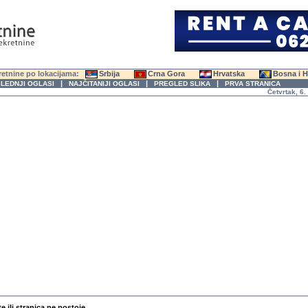
etnine po lokacijama:
Srbija
Crna Gora
Hrvatska
Bosna i 
|
|
|
LEDNJI OGLASI
NAJČITANIJI OGLASI
PREGLED SLIKA
PRVA STRANICA
Četvrtak, 6. Av
te ili stranica ne postoje