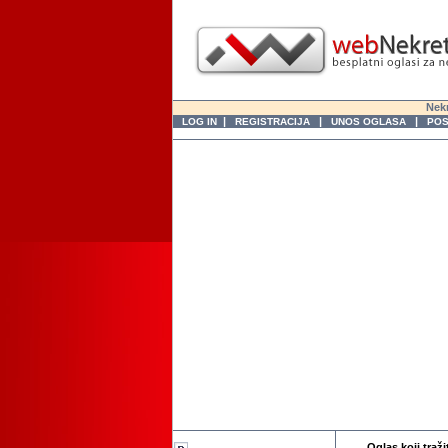
Nekr
|
|
|
LOG IN
REGISTRACIJA
UNOS OGLASA
POS
Oglas koji traži