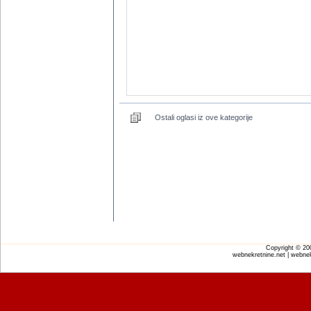
Ostali oglasi iz ove kategorije
Copyright © 2
webnekretnine.net | webnek