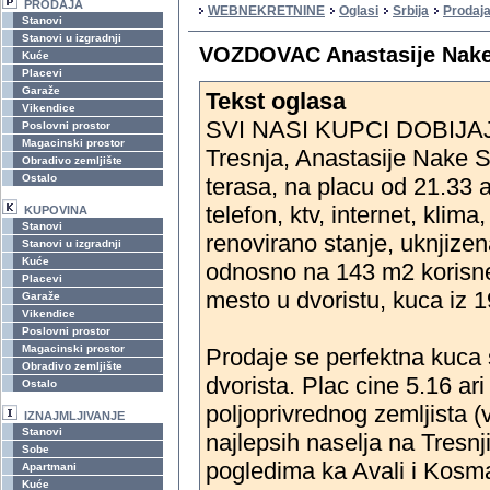
PRODAJA
WEBNEKRETNINE
Oglasi
Srbija
Prodaj
Stanovi
Stanovi u izgradnji
VOZDOVAC Anastasije Nake 
Kuće
Placevi
Garaže
Tekst oglasa
Vikendice
SVI NASI KUPCI DOBIJA
Poslovni prostor
Magacinski prostor
Tresnja, Anastasije Nake S
Obradivo zemljište
Ostalo
terasa, na placu od 21.33
telefon, ktv, internet, klim
KUPOVINA
Stanovi
renovirano stanje, uknjize
Stanovi u izgradnji
Kuće
odnosno na 143 m2 korisne
Placevi
mesto u dvoristu, kuca iz 
Garaže
Vikendice
Poslovni prostor
Magacinski prostor
Prodaje se perfektna kuca 
Obradivo zemljište
dvorista. Plac cine 5.16 ari
Ostalo
poljoprivrednog zemljista 
IZNAJMLJIVANJE
Stanovi
najlepsih naselja na Tresnj
Sobe
pogledima ka Avali i Kosm
Apartmani
Kuće