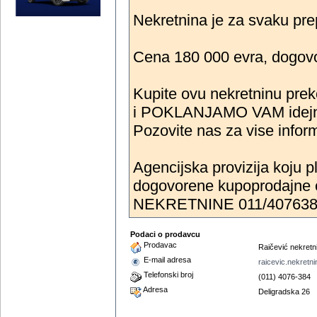
Nekretnina je za svaku pre
Cena 180 000 evra, dogovo
Kupite ovu nekretninu prek
i POKLANJAMO VAM idejno 
Pozovite nas za vise inform
Agencijska provizija koju
dogovorene kupoprodajne
NEKRETNINE 011/40763
Podaci o prodavcu
Prodavac
Raičević nekretn
E-mail adresa
raicevic.nekret
Telefonski broj
(011) 4076-384
Adresa
Deligradska 26