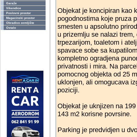
Garaže
Vikendice
Objekat je koncipiran kao 
Poslovni prostor
pogodnostima koje pruza pr
Magacinski prostor
Obradivo zemljište
smesten u apsolutno priro
Ostalo
u prizemlju se nalazi trem,
trpezarijom, toaletom i ate
spavace sobe sa kupatilom 
kompletno ogradjena puno
privatnosti i mira. Na parce
pomocnog objekta od 25 m2
uklonjen, ali omogucava iz
poziciji.
Objekat je uknjizen na 19
143 m2 korisne povrsine.
Parking je predvidjen u dvo