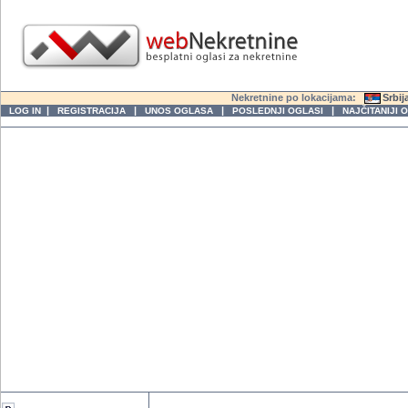
Nekretnine po lokacijama:
Srbij
|
|
|
|
LOG IN
REGISTRACIJA
UNOS OGLASA
POSLEDNJI OGLASI
NAJČITANIJI 