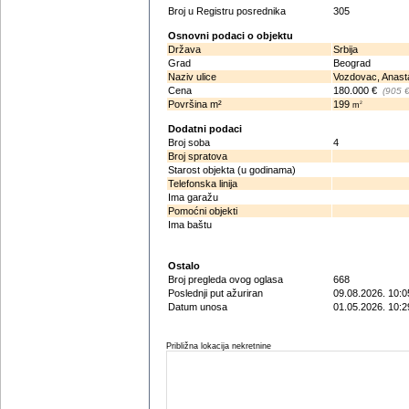
Broj u Registru posrednika
305
Osnovni podaci o objektu
Država
Srbija
Grad
Beograd
Naziv ulice
Vozdovac, Anast
Cena
180.000 €
(905 
Površina m²
199
2
m
Dodatni podaci
Broj soba
4
Broj spratova
Starost objekta (u godinama)
Telefonska linija
Ima garažu
Pomoćni objekti
Ima baštu
Ostalo
Broj pregleda ovog oglasa
668
Poslednji put ažuriran
09.08.2026. 10:0
Datum unosa
01.05.2026. 10:2
Približna lokacija nekretnine