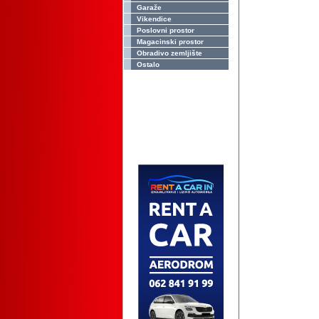
Garaže
Vikendice
Poslovni prostor
Magacinski prostor
Obradivo zemljište
Ostalo