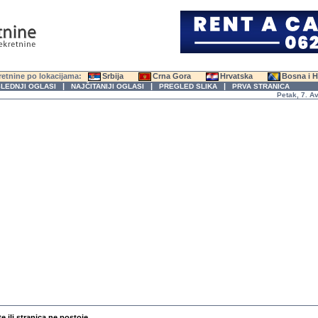
etnine po lokacijama:
Srbija
Crna Gora
Hrvatska
Bosna i 
|
|
|
LEDNJI OGLASI
NAJČITANIJI OGLASI
PREGLED SLIKA
PRVA STRANICA
Petak, 7. Avgus
te ili stranica ne postoje