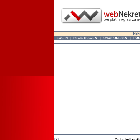
Nekr
|
|
|
LOG IN
REGISTRACIJA
UNOS OGLASA
POS
Oglas koji traži