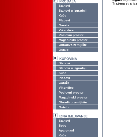
PRODAJA
Tražena stranica
Stanovi
Stanovi u izgradnji
Kuće
Placevi
Garaže
Vikendice
Poslovni prostor
Magacinski prostor
Obradivo zemljište
Ostalo
KUPOVINA
Stanovi
Stanovi u izgradnji
Kuće
Placevi
Garaže
Vikendice
Poslovni prostor
Magacinski prostor
Obradivo zemljište
Ostalo
IZNAJMLJIVANJE
Stanovi
Sobe
Apartmani
Kuće