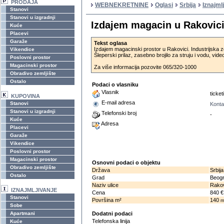
PRODAJA
WEBNEKRETNINE
Oglasi
Srbija
Iznajml
Stanovi
Stanovi u izgradnji
Izdajem magacin u Rakovic
Kuće
Placevi
Garaže
Tekst oglasa
Izdajem magacinski prostor u Rakovici. Industrijska
Vikendice
Šleperski prilaz, zasebno brojilo za struju i vodu, vi
Poslovni prostor
Magacinski prostor
Za više informacija pozovite 065/320-1000
Obradivo zemljište
Ostalo
Podaci o vlasniku
Vlasnik
ticket
KUPOVINA
E-mail adresa
Stanovi
Konta
Stanovi u izgradnji
Telefonski broj
-
Kuće
Adresa
Placevi
Garaže
Vikendice
Poslovni prostor
Magacinski prostor
Osnovni podaci o objektu
Obradivo zemljište
Država
Srbija
Ostalo
Grad
Beog
Naziv ulice
Rako
IZNAJMLJIVANJE
Cena
840 €
Stanovi
Površina m²
140
Sobe
Apartmani
Dodatni podaci
Telefonska linija
Kuće