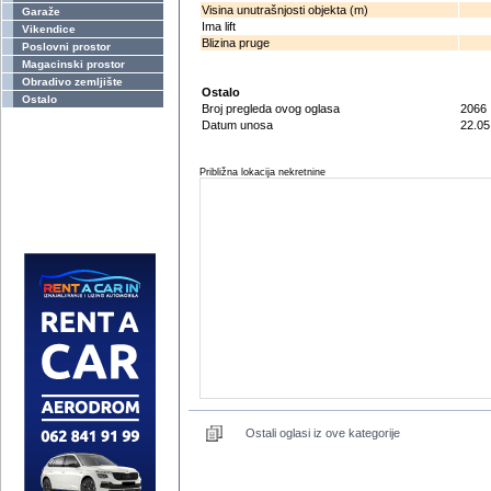
Visina unutrašnjosti objekta (m)
Garaže
Ima lift
Vikendice
Blizina pruge
Poslovni prostor
Magacinski prostor
Obradivo zemljište
Ostalo
Ostalo
Broj pregleda ovog oglasa
2066
Datum unosa
22.05
Približna lokacija nekretnine
Ostali oglasi iz ove kategorije