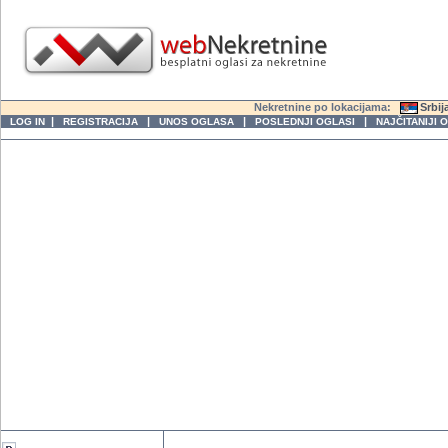
Nekretnine po lokacijama:
Srbij
|
|
|
|
LOG IN
REGISTRACIJA
UNOS OGLASA
POSLEDNJI OGLASI
NAJČITANIJI 