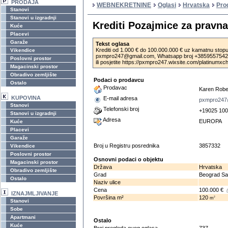
PRODAJA
WEBNEKRETNINE
Oglasi
Hrvatska
Pro
Stanovi
Stanovi u izgradnji
Krediti Pozajmice za pravna 
Kuće
Placevi
Garaže
Tekst oglasa
Krediti od 1.000 € do 100.000.000 € uz kamatnu stopu
Vikendice
pxmpro247@gmail.com, Whatsapp broj +385955754273
Poslovni prostor
ili posjetite https://pxmpro247.wixsite.com/platinumx
Magacinski prostor
Obradivo zemljište
Podaci o prodavcu
Ostalo
Prodavac
Karen Robe
KUPOVINA
E-mail adresa
pxmpro247
Stanovi
Telefonski broj
+19025 100
Stanovi u izgradnji
Adresa
EUROPA
Kuće
Placevi
Garaže
Broj u Registru posrednika
3857332
Vikendice
Poslovni prostor
Osnovni podaci o objektu
Magacinski prostor
Država
Hrvatska
Obradivo zemljište
Grad
Beograd Sa
Ostalo
Naziv ulice
Cena
100.000 €
IZNAJMLJIVANJE
Površina m²
120
2
m
Stanovi
Sobe
Apartmani
Ostalo
Kuće