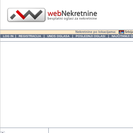
Nekretnine po lokacijama:
Srbij
|
|
|
|
LOG IN
REGISTRACIJA
UNOS OGLASA
POSLEDNJI OGLASI
NAJČITANIJI 