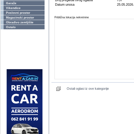
Broj pregleda ovog oglasa
737
Garaže
Datum unosa
25.05.2026.
Vikendice
Poslovni prostor
Magacinski prostor
Približna lokacija nekretnine
Obradivo zemljište
Ostalo
Ostali oglasi iz ove kategorije