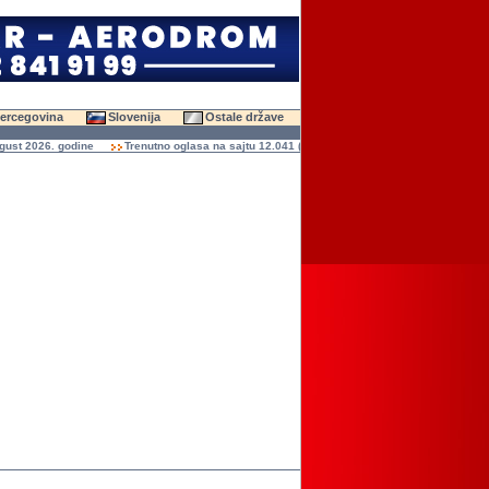
Hercegovina
Slovenija
Ostale države
 2026. godine
Trenutno oglasa na sajtu 12.041 (47.438 slika)
Ukupno čitanja ogla