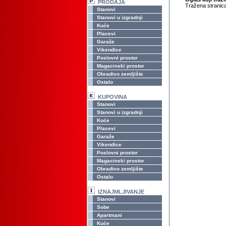
PRODAJA
Tražena stranica
Stanovi
Stanovi u izgradnji
Kuće
Placevi
Garaže
Vikendice
Poslovni prostor
Magacinski prostor
Obradivo zemljište
Ostalo
KUPOVINA
Stanovi
Stanovi u izgradnji
Kuće
Placevi
Garaže
Vikendice
Poslovni prostor
Magacinski prostor
Obradivo zemljište
Ostalo
IZNAJMLJIVANJE
Stanovi
Sobe
Apartmani
Kuće