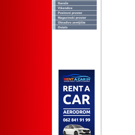
Garaže
Vikendice
Poslovni prostor
Magacinski prostor
Obradivo zemljište
Ostalo