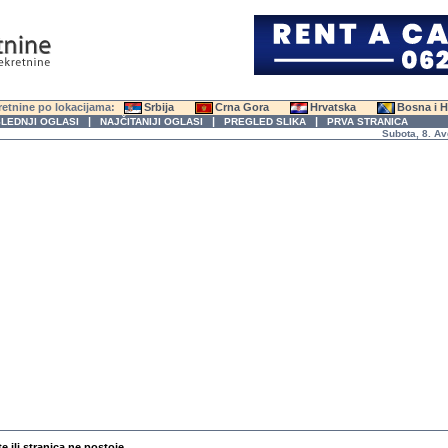
etnine po lokacijama:
Srbija
Crna Gora
Hrvatska
Bosna i 
|
|
|
LEDNJI OGLASI
NAJČITANIJI OGLASI
PREGLED SLIKA
PRVA STRANICA
Subota, 8. Avgust
te ili stranica ne postoje