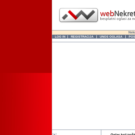
Nekr
|
|
|
LOG IN
REGISTRACIJA
UNOS OGLASA
POS
Oglas koji traži