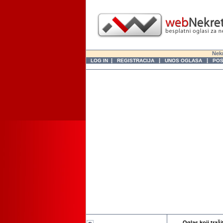
Nekr
|
|
|
LOG IN
REGISTRACIJA
UNOS OGLASA
POS
Oglas koji traži