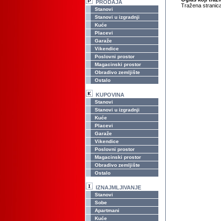
PRODAJA
Tražena stranica
Stanovi
Stanovi u izgradnji
Kuće
Placevi
Garaže
Vikendice
Poslovni prostor
Magacinski prostor
Obradivo zemljište
Ostalo
KUPOVINA
Stanovi
Stanovi u izgradnji
Kuće
Placevi
Garaže
Vikendice
Poslovni prostor
Magacinski prostor
Obradivo zemljište
Ostalo
IZNAJMLJIVANJE
Stanovi
Sobe
Apartmani
Kuće