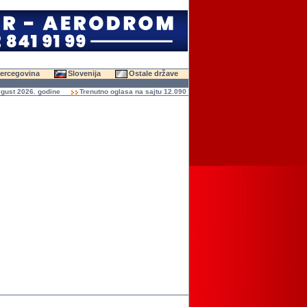
Hercegovina
Slovenija
Ostale države
t 2026. godine
Trenutno oglasa na sajtu 12.090 (47.645 slika)
Ukupno čitanja ogl