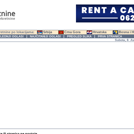
etnine po lokacijama:
Srbija
Crna Gora
Hrvatska
Bosna i 
|
|
|
LEDNJI OGLASI
NAJČITANIJI OGLASI
PREGLED SLIKA
PRVA STRANICA
Subota, 8. Avgus
te ili stranica ne postoje