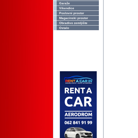
Garaže
Vikendice
Poslovni prostor
Magacinski prostor
Obradivo zemljište
Ostalo