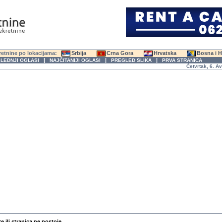
etnine po lokacijama:
Srbija
Crna Gora
Hrvatska
Bosna i 
|
|
|
LEDNJI OGLASI
NAJČITANIJI OGLASI
PREGLED SLIKA
PRVA STRANICA
Četvrtak, 6. Avgus
te ili stranica ne postoje