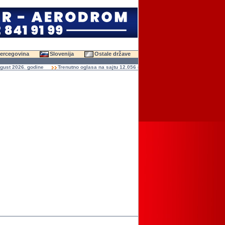
Hercegovina
Slovenija
Ostale države
t 2026. godine
Trenutno oglasa na sajtu 12.056 (47.596 slika)
Ukupno čitanja ogla