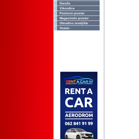
Garaže
Vikendice
Poslovni prostor
Magacinski prostor
Obradivo zemljište
Ostalo