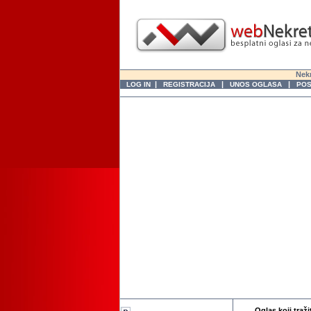
Nekr
|
|
|
LOG IN
REGISTRACIJA
UNOS OGLASA
POS
Oglas koji traži