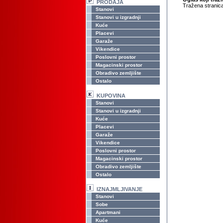
PRODAJA
Tražena stranica
Stanovi
Stanovi u izgradnji
Kuće
Placevi
Garaže
Vikendice
Poslovni prostor
Magacinski prostor
Obradivo zemljište
Ostalo
KUPOVINA
Stanovi
Stanovi u izgradnji
Kuće
Placevi
Garaže
Vikendice
Poslovni prostor
Magacinski prostor
Obradivo zemljište
Ostalo
IZNAJMLJIVANJE
Stanovi
Sobe
Apartmani
Kuće