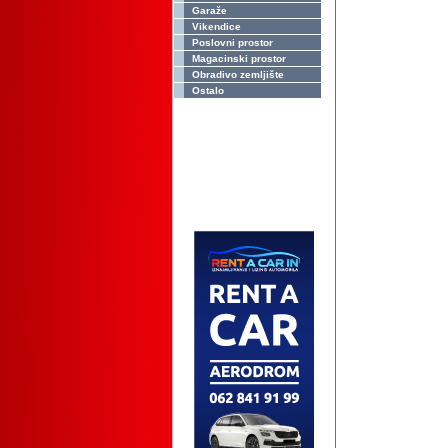
Garaže
Vikendice
Poslovni prostor
Magacinski prostor
Obradivo zemljište
Ostalo