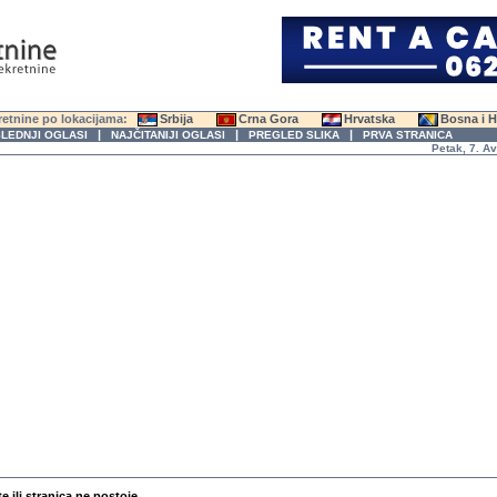
etnine po lokacijama:
Srbija
Crna Gora
Hrvatska
Bosna i 
|
|
|
LEDNJI OGLASI
NAJČITANIJI OGLASI
PREGLED SLIKA
PRVA STRANICA
Petak, 7. Avgus
te ili stranica ne postoje