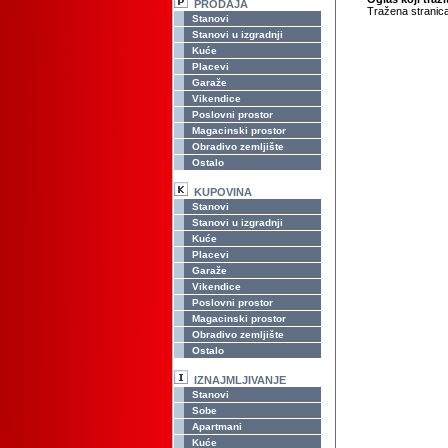
PRODAJA
Tražena stranica
Stanovi
Stanovi u izgradnji
Kuće
Placevi
Garaže
Vikendice
Poslovni prostor
Magacinski prostor
Obradivo zemljište
Ostalo
KUPOVINA
Stanovi
Stanovi u izgradnji
Kuće
Placevi
Garaže
Vikendice
Poslovni prostor
Magacinski prostor
Obradivo zemljište
Ostalo
IZNAJMLJIVANJE
Stanovi
Sobe
Apartmani
Kuće