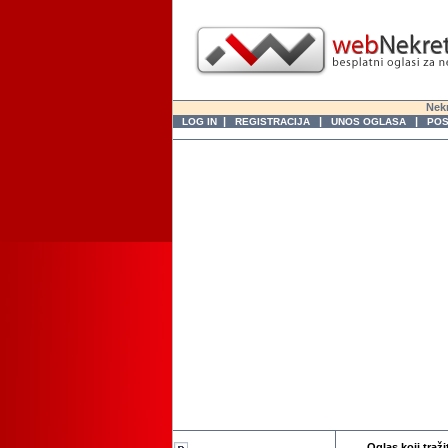
Nekr
|
|
|
LOG IN
REGISTRACIJA
UNOS OGLASA
POS
Oglas koji traži