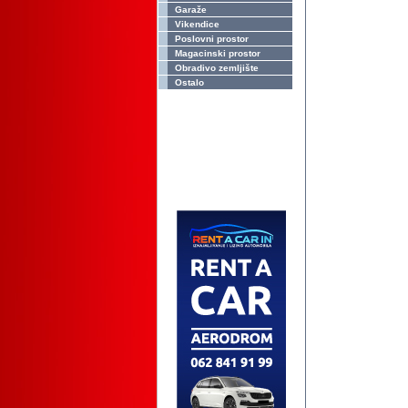
Garaže
Vikendice
Poslovni prostor
Magacinski prostor
Obradivo zemljište
Ostalo