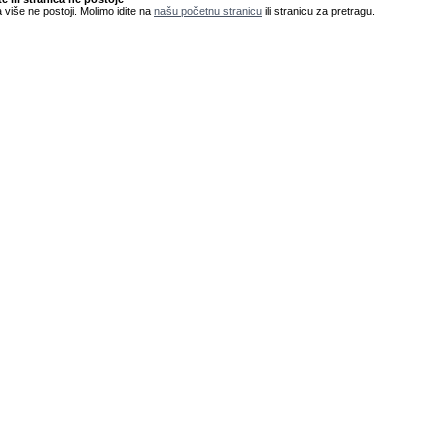
 više ne postoji. Molimo idite na
našu početnu stranicu
ili stranicu za pretragu.