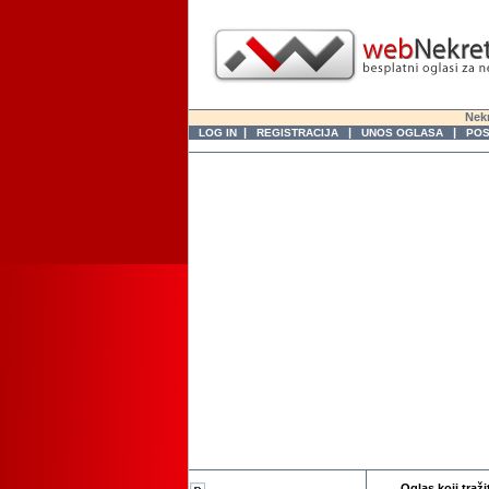
Nekr
|
|
|
LOG IN
REGISTRACIJA
UNOS OGLASA
POS
Oglas koji traži