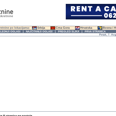
etnine po lokacijama:
Srbija
Crna Gora
Hrvatska
Bosna i 
|
|
|
LEDNJI OGLASI
NAJČITANIJI OGLASI
PREGLED SLIKA
PRVA STRANICA
Petak, 7. Avgust 
te ili stranica ne postoje