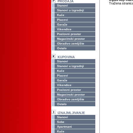
PRODAJA
Tražena stranica
Stanovi
Stanovi u izgradnji
Kuće
Placevi
Garaže
Vikendice
Poslovni prostor
Magacinski prostor
Obradivo zemljište
Ostalo
KUPOVINA
Stanovi
Stanovi u izgradnji
Kuće
Placevi
Garaže
Vikendice
Poslovni prostor
Magacinski prostor
Obradivo zemljište
Ostalo
IZNAJMLJIVANJE
Stanovi
Sobe
Apartmani
Kuće