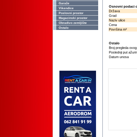
Garaže
Osnovni podaci o
Vikendice
Država
Poslovni prostor
Grad
Magacinski prostor
Naziv ulice
Obradivo zemljište
Cena
Ostalo
Površina m²
Ostalo
Broj pregleda ovo
Poslednji put ažuri
Datum unosa