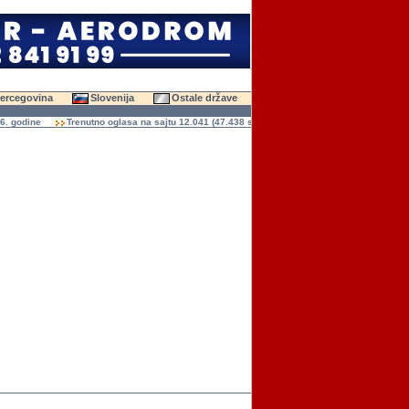
Hercegovina
Slovenija
Ostale države
ine
Trenutno oglasa na sajtu 12.041 (47.438 slika)
Ukupno čitanja oglasa 136.960.