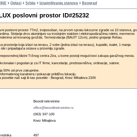
INE
Oglasi
Srbija
Iznajmljivanja stanova
Beograd
LUX poslovni prostor ID#25232
ivni poslovni prostor 77m2, troiposoban, na prvom spratu luksuzne zgrade sa 10 stanova, g
rdima. Stolarija drvo aluminijum sa troslojnim staklom i elektropodizačima roletni, mermerno
enderima od kovanog gvožđa. Termoizolacija (BAUIT 12cm), podno grejanje Rehau.
ka prostorija koja izlazi na terasu, 2 sobe (jedna izlazi na terasu), kupatilo, toalet, 1 manja
n ide i pripadajuća ostava u prizemlju zgrade.
u neposrednoj blizini Tržnog centra Zira, u kome postoji mogućnost zakupa garažnog mesta.
kcionalan i pogodan je za IT firme, kancelarije, predstavništva, ordinacije, salone.
ija 50% od prve zakupnine.
informativnog karaktera i pokazuje približnu lokaciju.
 posetite naš sajt ili nas posetite - Beograd, Knez Mihailova 23/III
u
Beostil nekretnine
office@beostilnekretnine.rs
(063) 347-100
Knez Mihajlova
osrednika
497