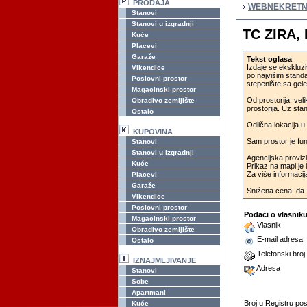
PRODAJA
WEBNEKRETN
Stanovi
Stanovi u izgradnji
TC ZIRA, 
Kuće
Placevi
Garaže
Tekst oglasa
Izdaje se ekskluz
Vikendice
po najvišim standa
Poslovni prostor
stepenište sa gel
Magacinski prostor
Od prostorija: veli
Obradivo zemljište
prostorija. Uz sta
Ostalo
Odlična lokacija 
KUPOVINA
Sam prostor je fun
Stanovi
Stanovi u izgradnji
Agencijska proviz
Kuće
Prikaz na mapi je 
Za više informacija
Placevi
Garaže
Snižena cena: da
Vikendice
Poslovni prostor
Podaci o vlasnik
Magacinski prostor
Vlasnik
Obradivo zemljište
E-mail adresa
Ostalo
Telefonski broj
IZNAJMLJIVANJE
Adresa
Stanovi
Sobe
Apartmani
Broj u Registru p
Kuće