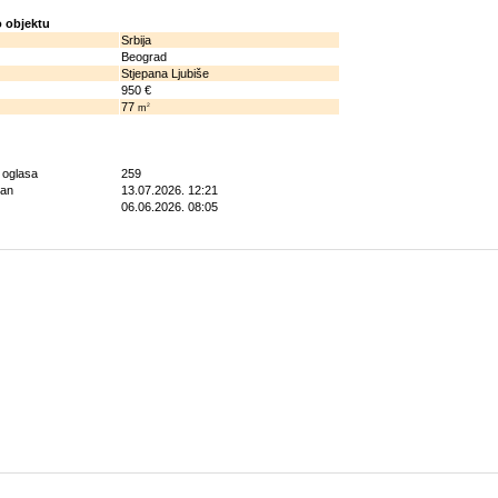
 objektu
Srbija
Beograd
Stjepana Ljubiše
950 €
77
2
m
g oglasa
259
ran
13.07.2026. 12:21
06.06.2026. 08:05