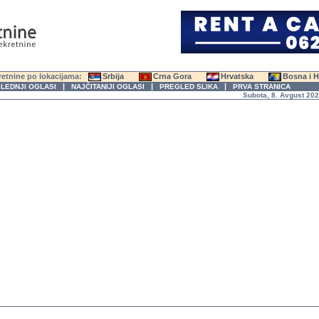
etnine po lokacijama:
Srbija
Crna Gora
Hrvatska
Bosna i 
|
|
|
LEDNJI OGLASI
NAJČITANIJI OGLASI
PREGLED SLIKA
PRVA STRANICA
Subota, 8. Avgust 2026. god