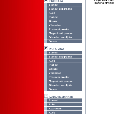
PRODAJA
Tražena stranica
Stanovi
Stanovi u izgradnji
Kuće
Placevi
Garaže
Vikendice
Poslovni prostor
Magacinski prostor
Obradivo zemljište
Ostalo
KUPOVINA
Stanovi
Stanovi u izgradnji
Kuće
Placevi
Garaže
Vikendice
Poslovni prostor
Magacinski prostor
Obradivo zemljište
Ostalo
IZNAJMLJIVANJE
Stanovi
Sobe
Apartmani
Kuće