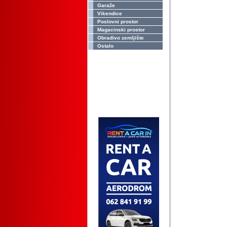
Garaže
Vikendice
Poslovni prostor
Magacinski prostor
Obradivo zemljište
Ostalo