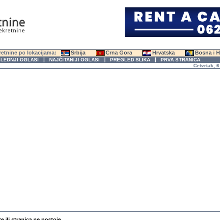
etnine po lokacijama:
Srbija
Crna Gora
Hrvatska
Bosna i 
|
|
|
LEDNJI OGLASI
NAJČITANIJI OGLASI
PREGLED SLIKA
PRVA STRANICA
Četvrtak, 6. A
te ili stranica ne postoje