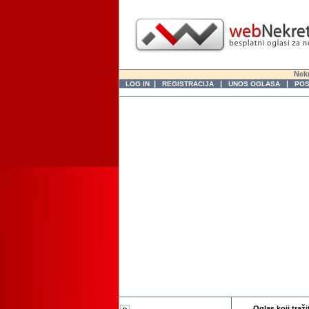
Nekr
|
|
|
LOG IN
REGISTRACIJA
UNOS OGLASA
POS
Oglas koji traži