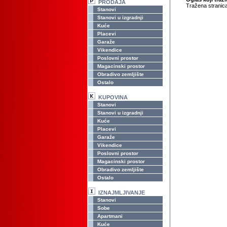
PRODAJA
Tražena stranica
Stanovi
Stanovi u izgradnji
Kuće
Placevi
Garaže
Vikendice
Poslovni prostor
Magacinski prostor
Obradivo zemljište
Ostalo
KUPOVINA
Stanovi
Stanovi u izgradnji
Kuće
Placevi
Garaže
Vikendice
Poslovni prostor
Magacinski prostor
Obradivo zemljište
Ostalo
IZNAJMLJIVANJE
Stanovi
Sobe
Apartmani
Kuće