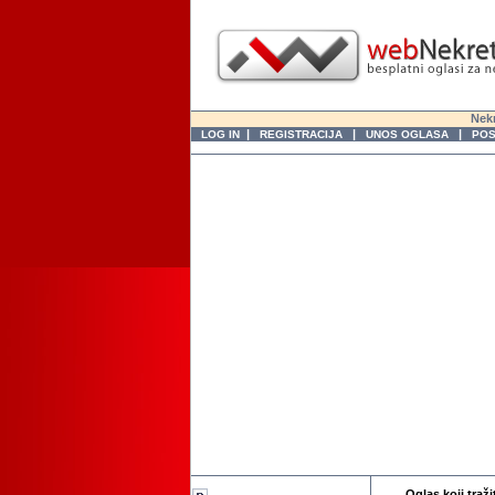
Nekr
|
|
|
LOG IN
REGISTRACIJA
UNOS OGLASA
POS
Oglas koji traži