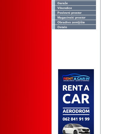
Garaže
Vikendice
Poslovni prostor
Magacinski prostor
Obradivo zemljište
Ostalo