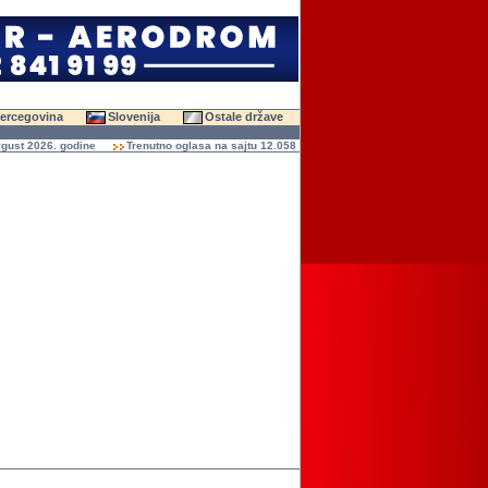
Hercegovina
Slovenija
Ostale države
t 2026. godine
Trenutno oglasa na sajtu 12.058 (47.587 slika)
Ukupno čitanja ogl