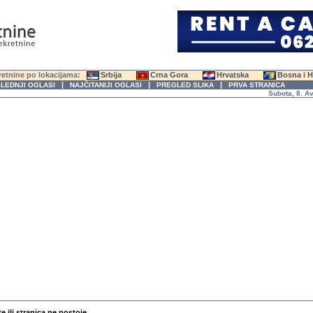
etnine po lokacijama:
Srbija
Crna Gora
Hrvatska
Bosna i 
|
|
|
LEDNJI OGLASI
NAJČITANIJI OGLASI
PREGLED SLIKA
PRVA STRANICA
Subota, 8. Avgus
te ili stranica ne postoje