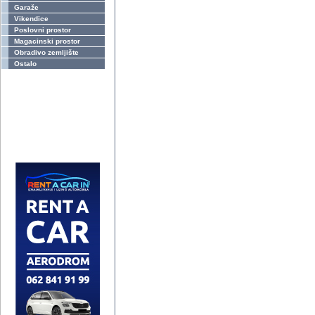
Garaže
Vikendice
Poslovni prostor
Magacinski prostor
Obradivo zemljište
Ostalo