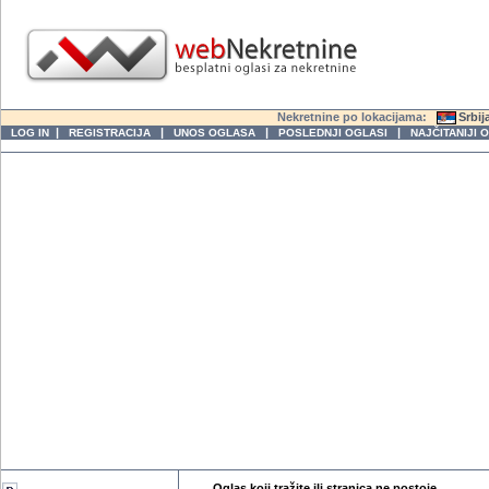
Nekretnine po lokacijama:
Srbij
|
|
|
|
LOG IN
REGISTRACIJA
UNOS OGLASA
POSLEDNJI OGLASI
NAJČITANIJI 
Oglas koji tražite ili stranica ne postoje