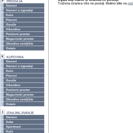
PRODAJA
Tražena stranica više ne postoji. Molimo idite na
naš
Stanovi
Stanovi u izgradnji
Kuće
Placevi
Garaže
Vikendice
Poslovni prostor
Magacinski prostor
Obradivo zemljište
Ostalo
KUPOVINA
Stanovi
Stanovi u izgradnji
Kuće
Placevi
Garaže
Vikendice
Poslovni prostor
Magacinski prostor
Obradivo zemljište
Ostalo
IZNAJMLJIVANJE
Stanovi
Sobe
Apartmani
Kuće