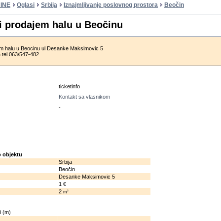
INE
Oglasi
Srbija
Iznajmljivanje poslovnog prostora
Beočin
li prodajem halu u Beočinu
jem halu u Beocinu ul Desanke Maksimovic 5
a tel 063/547-482
u
ticketinfo
Kontakt sa vlasnikom
-
 objektu
Srbija
Beočin
Desanke Maksimovic 5
1 €
2
2
m
i (m)