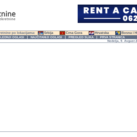
etnine po lokacijama:
Srbija
Crna Gora
Hrvatska
Bosna i 
|
|
|
LEDNJI OGLASI
NAJČITANIJI OGLASI
PREGLED SLIKA
PRVA STRANICA
Nedelja, 9. Avgust 2026.