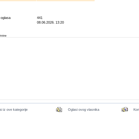
g oglasa
441
08.06.2026. 13:20
etnine
si iz ove kategorije
Oglasi ovog vlasnika
Kon