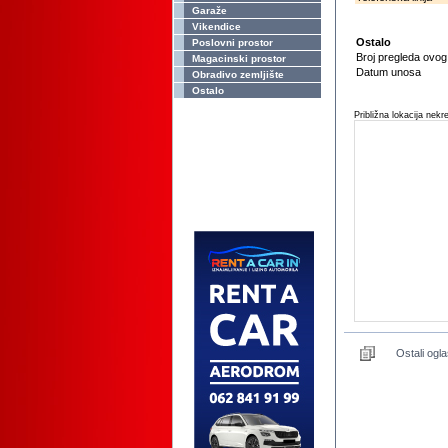
Garaže
Vikendice
Ostalo
Poslovni prostor
Broj pregleda ovo
Magacinski prostor
Datum unosa
Obradivo zemljište
Ostalo
Približna lokacija nekr
Ostali ogla