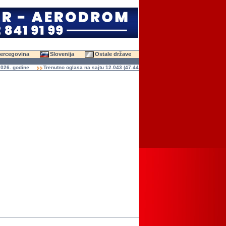
Hercegovina
Slovenija
Ostale države
 godine
Trenutno oglasa na sajtu 12.043 (47.443 slika)
Ukupno čitanja oglasa 136