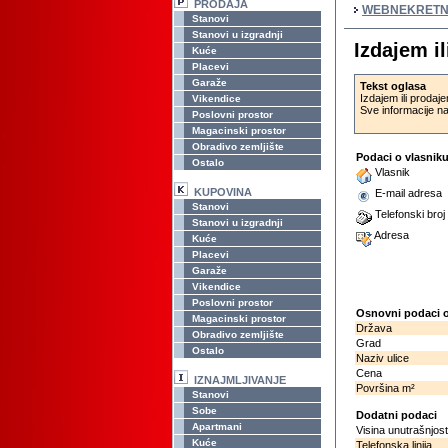
PRODAJA
WEBNEKRETN
Stanovi
Stanovi u izgradnji
Izdajem i
Kuće
Placevi
Garaže
Tekst oglasa
Izdajem ili proda
Vikendice
Sve informacije n
Poslovni prostor
Magacinski prostor
Obradivo zemljište
Podaci o vlasnik
Ostalo
Vlasnik
KUPOVINA
E-mail adresa
Stanovi
Telefonski broj
Stanovi u izgradnji
Adresa
Kuće
Placevi
Garaže
Vikendice
Poslovni prostor
Osnovni podaci o
Magacinski prostor
Država
Obradivo zemljište
Grad
Ostalo
Naziv ulice
Cena
IZNAJMLJIVANJE
Površina m²
Stanovi
Sobe
Dodatni podaci
Apartmani
Visina unutrašnjost
Kuće
Telefonska linija