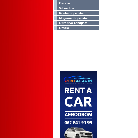
Garaže
Vikendice
Poslovni prostor
Magacinski prostor
Obradivo zemljište
Ostalo