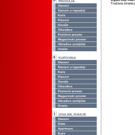
PRODAJA
Tražena stranica
Stanovi
Stanovi u izgradnji
Kuće
Placevi
Garaže
Vikendice
Poslovni prostor
Magacinski prostor
Obradivo zemljište
Ostalo
KUPOVINA
Stanovi
Stanovi u izgradnji
Kuće
Placevi
Garaže
Vikendice
Poslovni prostor
Magacinski prostor
Obradivo zemljište
Ostalo
IZNAJMLJIVANJE
Stanovi
Sobe
Apartmani
Kuće