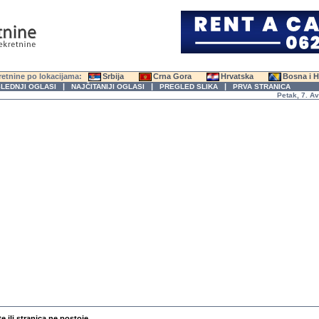
etnine po lokacijama:
Srbija
Crna Gora
Hrvatska
Bosna i 
|
|
|
LEDNJI OGLASI
NAJČITANIJI OGLASI
PREGLED SLIKA
PRVA STRANICA
Petak, 7. Avgus
te ili stranica ne postoje