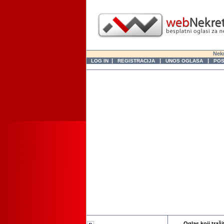
Nekr
|
|
|
LOG IN
REGISTRACIJA
UNOS OGLASA
POS
Oglas koji traži