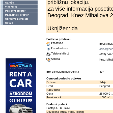
približnu lokaciju.
Garaže
Vikendice
Za više informacija posetite 
Poslovni prostor
Beograd, Knez Mihailova 23
Magacinski prostor
Obradivo zemljište
Ostalo
Uknjižen: da
Podaci o prodavcu
Prodavac
Beostil nek
E-mail adresa
office@beos
Telefonski broj
(063) 347-
Adresa
Knez Mihaj
Broj u Registru posrednika
497
Osnovni podaci o objektu
Država
Srbija
Grad
Beograd
Naziv ulice
Cena
26.000 €
(
Površina m²
1.800
2
m
Dodatni podaci
Postoje UTU uslovi
Dovedena struja, voda, telefon