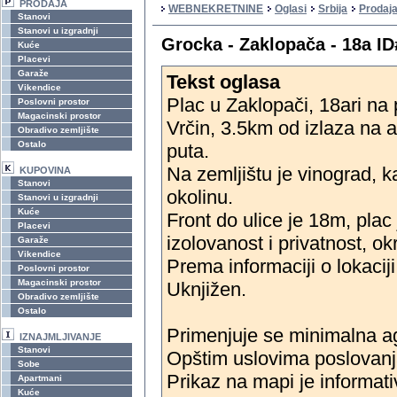
PRODAJA
WEBNEKRETNINE
Oglasi
Srbija
Prodaja
Stanovi
Stanovi u izgradnji
Grocka - Zaklopača - 18a I
Kuće
Placevi
Garaže
Tekst oglasa
Vikendice
Plac u Zaklopači, 18ari na 
Poslovni prostor
Magacinski prostor
Vrčin, 3.5km od izlaza na
Obradivo zemljište
Ostalo
puta.
Na zemljištu je vinograd, k
KUPOVINA
Stanovi
okolinu.
Stanovi u izgradnji
Kuće
Front do ulice je 18m, plac
Placevi
izolovanost i privatnost, o
Garaže
Vikendice
Prema informaciji o lokacij
Poslovni prostor
Magacinski prostor
Uknjižen.
Obradivo zemljište
Ostalo
Primenjuje se minimalna ag
IZNAJMLJIVANJE
Stanovi
Opštim uslovima poslovanj
Sobe
Prikaz na mapi je informat
Apartmani
Kuće