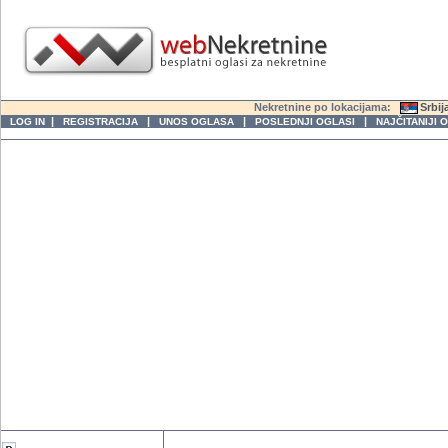
Nekretnine po lokacijama:
Srbij
|
|
|
|
LOG IN
REGISTRACIJA
UNOS OGLASA
POSLEDNJI OGLASI
NAJČITANIJI 