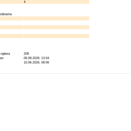
4
godinama
g oglasa
208
ran
06.08.2026. 13:04
10.06.2026. 08:06