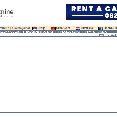
etnine po lokacijama:
Srbija
Crna Gora
Hrvatska
Bosna i 
|
|
|
LEDNJI OGLASI
NAJČITANIJI OGLASI
PREGLED SLIKA
PRVA STRANICA
Petak, 7. Avgust 2