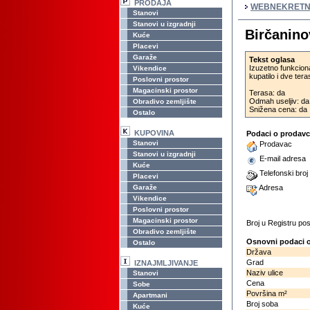
PRODAJA
WEBNEKRETN
Stanovi
Stanovi u izgradnji
Birčanin
Kuće
Placevi
Garaže
Tekst oglasa
Izuzetno funkciona
Vikendice
kupatilo i dve ter
Poslovni prostor
Magacinski prostor
Terasa: da
Odmah useljiv: da
Obradivo zemljište
Snižena cena: da
Ostalo
KUPOVINA
Podaci o prodav
Stanovi
Prodavac
Stanovi u izgradnji
E-mail adresa
Kuće
Telefonski broj
Placevi
Garaže
Adresa
Vikendice
Poslovni prostor
Magacinski prostor
Broj u Registru p
Obradivo zemljište
Osnovni podaci o
Ostalo
Država
Grad
IZNAJMLJIVANJE
Naziv ulice
Stanovi
Cena
Sobe
Površina m²
Apartmani
Broj soba
Kuće