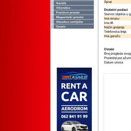
Sprat
Garaže
Vikendice
Dodatni podaci
Poslovni prostor
Starost objekta u 
Magacinski prostor
Ima terasu
Obradivo zemljište
Ima lift
Ostalo
Način grejanja
Telefonska linija
Ima garažu
Ostalo
Broj pregleda ovo
Poslednji put ažuri
Datum unosa