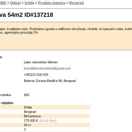
INE
Oglasi
Srbija
Prodaja stanova
Beograd
ova 54m2 ID#137218
lan, kvalitetan stan. Predratna zgrada u odličnom okruženju. Hodnik, tri spavaće sobe, kuhin
ase. agencijska provizija 2%
cu
Lider nekretnine Winner
brendlidernekretnine@gmail.com
+381113 116-019
Bulevar Zorana Đinđića 98, Beograd
osrednika
992
 objektu
Srbija
Beograd
Birčaninova
175.000 €
2
(3.241 €/m
)
54
2
m
3