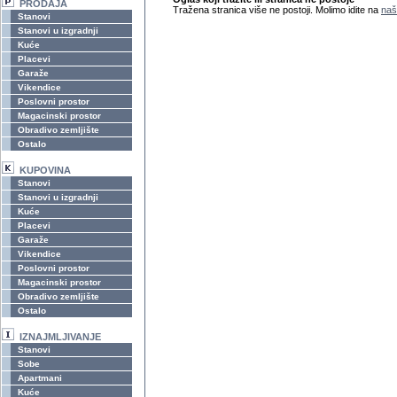
PRODAJA
Tražena stranica više ne postoji. Molimo idite na
naš
Stanovi
Stanovi u izgradnji
Kuće
Placevi
Garaže
Vikendice
Poslovni prostor
Magacinski prostor
Obradivo zemljište
Ostalo
KUPOVINA
Stanovi
Stanovi u izgradnji
Kuće
Placevi
Garaže
Vikendice
Poslovni prostor
Magacinski prostor
Obradivo zemljište
Ostalo
IZNAJMLJIVANJE
Stanovi
Sobe
Apartmani
Kuće