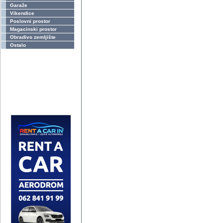
Garaže
Vikendice
Poslovni prostor
Magacinski prostor
Obradivo zemljište
Ostalo