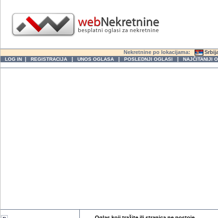
Nekretnine po lokacijama:
Srbij
|
|
|
|
LOG IN
REGISTRACIJA
UNOS OGLASA
POSLEDNJI OGLASI
NAJČITANIJI 
Oglas koji tražite ili stranica ne postoje