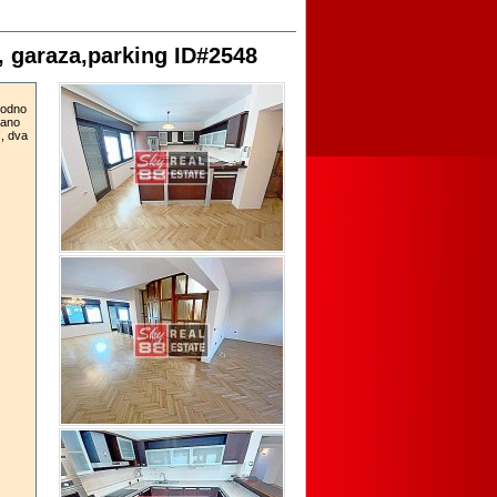
 garaza,parking ID#2548
podno
rano
 , dva