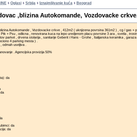
INE
Oglasi
Srbija
Iznajmljivanje kuća
Beograd
ovac ,blizina Autokomande, Vozdovacke crkve,
lizina Autokomande , Vozdovacke crkve , 412m2 ( uknjizena povrsina 361m2 ) , cg / gas + 
 + Ptk + Psu , odlicna , renovirana kuca na lepo uredjenom placu povrsine 3 ara , svetla , trost
tov parket , drvena stolarija , sanitarije Geberit i Hans - Grohe , Italijanska keramika , garaza
pciono 4 parking mesta ) .
, odmah useljiva .
anovanje . Agencijska provizija 50%
ta): da
a
 da
da
jubimci: da
cija: da