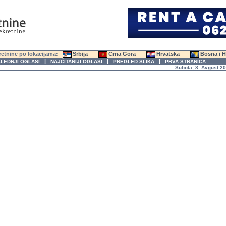
etnine po lokacijama:
Srbija
Crna Gora
Hrvatska
Bosna i 
|
|
|
LEDNJI OGLASI
NAJČITANIJI OGLASI
PREGLED SLIKA
PRVA STRANICA
Subota, 8. Avgust 2026. g