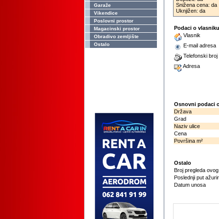
Snižena cena: da
Garaže
Uknjižen: da
Vikendice
Poslovni prostor
Podaci o vlasnik
Magacinski prostor
Vlasnik
Obradivo zemljište
Ostalo
E-mail adresa
Telefonski broj
Adresa
Osnovni podaci o
Država
Grad
Naziv ulice
Cena
Površina m²
Ostalo
Broj pregleda ovo
Poslednji put ažuri
Datum unosa