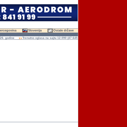
Hercegovina
Slovenija
Ostale države
odine
Trenutno oglasa na sajtu 12.090 (47.645 slika)
Ukupno čitanja oglasa 136.9