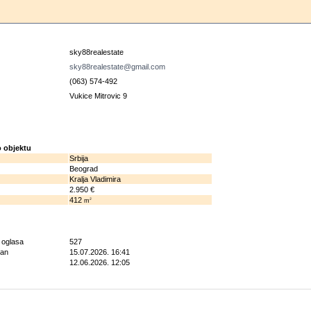
u
sky88realestate
sky88realestate@gmail.com
(063) 574-492
Vukice Mitrovic 9
 objektu
Srbija
Beograd
Kralja Vladimira
2.950 €
412
2
m
g oglasa
527
ran
15.07.2026. 16:41
12.06.2026. 12:05