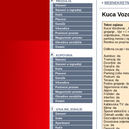
PRODAJA
WEBNEKRETN
Stanovi
Stanovi u izgradnji
Kuca Vozd
Kuće
Placevi
Garaže
Tekst oglasa
Kuca Vozdovac , b
Vikendice
grejanje , Vpr + I
Poslovni prostor
orijentisana , Hras
Magacinski prostor
parking mesta ( o
Rentira se prazna 
Obradivo zemljište
Ostalo
Odlicna za pp / st
KUPOVINA
Autobus: da
Tramvaj: da
Stanovi
Dvorište: da
Stanovi u izgradnji
Garaža: da
Kuće
Ostava: da
Parking (više mes
Placevi
Podrum: da
Garaže
Terasa: da
Vikendice
Podno grejanje: d
Sigurnosna vrata:
Poslovni prostor
Alarm: da
Magacinski prostor
Frižider: da
Obradivo zemljište
Interfon: da
Internet: da
Ostalo
Kablovska TV: da
Klima: da
IZNAJMLJIVANJE
Šporet električni: 
Stanovi
Odmah useljiv: da
Dozvoljeni kućni l
Sobe
Dvostrana orijenta
Apartmani
Lux: da
Kuće
Depozit: da