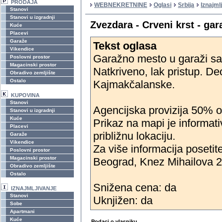
PRODAJA
WEBNEKRETNINE
Oglasi
Srbija
Iznajml
Stanovi
Stanovi u izgradnji
Zvezdara - Crveni krst - ga
Kuće
Placevi
Garaže
Tekst oglasa
Vikendice
Garažno mesto u garaži sa
Poslovni prostor
Magacinski prostor
Natkriveno, lak pristup. 
Obradivo zemljište
Ostalo
Kajmakčalanske.
KUPOVINA
Stanovi
Agencijska provizija 50% 
Stanovi u izgradnji
Kuće
Prikaz na mapi je informat
Placevi
približnu lokaciju.
Garaže
Vikendice
Za više informacija posetite 
Poslovni prostor
Magacinski prostor
Beograd, Knez Mihailova 23
Obradivo zemljište
Ostalo
Snižena cena: da
IZNAJMLJIVANJE
Stanovi
Uknjižen: da
Sobe
Apartmani
Kuće
Podaci o vlasniku