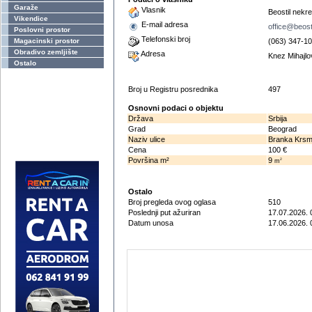
Garaže
Vlasnik
Beostil nekre
Vikendice
E-mail adresa
office@beost
Poslovni prostor
Telefonski broj
Magacinski prostor
(063) 347-1
Obradivo zemljište
Adresa
Knez Mihajlo
Ostalo
Broj u Registru posrednika
497
Osnovni podaci o objektu
Država
Srbija
Grad
Beograd
Naziv ulice
Branka Krsm
Cena
100 €
Površina m²
9
2
m
Ostalo
Broj pregleda ovog oglasa
510
Poslednji put ažuriran
17.07.2026. 
Datum unosa
17.06.2026. 