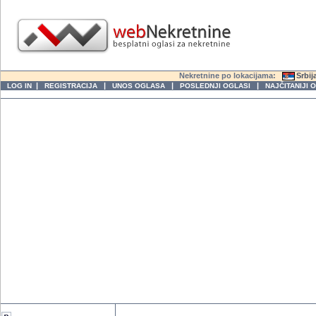
Nekretnine po lokacijama:
Srbij
|
|
|
|
LOG IN
REGISTRACIJA
UNOS OGLASA
POSLEDNJI OGLASI
NAJČITANIJI 