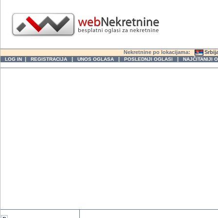
Nekretnine po lokacijama:
Srbij
|
|
|
|
LOG IN
REGISTRACIJA
UNOS OGLASA
POSLEDNJI OGLASI
NAJČITANIJI 