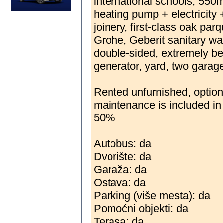
international schools, 550m
heating pump + electricity
joinery, first-class oak par
Grohe, Geberit sanitary ware
double-sided, extremely beau
generator, yard, two garag
Rented unfurnished, optiona
maintenance is included in 
50%
Autobus: da
Dvorište: da
Garaža: da
Ostava: da
Parking (više mesta): da
Pomoćni objekti: da
Terasa: da