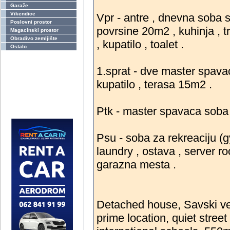
Garaže
Vikendice
Vpr - antre , dnevna soba 
Poslovni prostor
povrsine 20m2 , kuhinja , t
Magacinski prostor
Obradivo zemljište
, kupatilo , toalet .
Ostalo
1.sprat - dve master spavac
kupatilo , terasa 15m2 .
Ptk - master spavaca soba ,
Psu - soba za rekreaciju (gy
laundry , ostava , server ro
garazna mesta .
Detached house, Savski ven
prime location, quiet stre