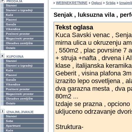
PRODAJA
WEBNEKRETNINE
Oglasi
Srbija
Iznajml
Stanovi
Stanovi u izgradnji
Senjak , luksuzna vila , pe
Kuće
Placevi
Garaže
Tekst oglasa
Vikendice
Kuca Savski venac , Senjak 
Poslovni prostor
Magacinski prostor
mirna ulica u okruzenju am
Obradivo zemljište
Ostalo
, 550m2 , plac povrsine 7 a
+ struja +nafta , drvena i Al
KUPOVINA
Stanovi
klase , italijanska keramika
Stanovi u izgradnji
Kuće
Geberit , visina plafona 3m 
Placevi
izrazito lepo osvetljena , al
Garaže
Vikendice
dva garazna mesta , dva p
Poslovni prostor
Magacinski prostor
80m2 ...
Obradivo zemljište
Izdaje se prazna , opciono
Ostalo
ukljuceno odrzavanje dvori
IZNAJMLJIVANJE
Stanovi
Sobe
Struktura-
Apartmani
Kuće