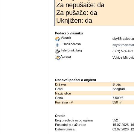
Za nepušače: da
Za pušače: da
Uknjižen: da
Podaci o vlasniku
Vlasnik
sky88realesta
E-mail adresa
sky88realesta
Telefonski broj
(063) 574-492
Adresa
Vukice Mitrovi
Osnovni podaci o objektu
Država
Srbija
Grad
Beograd
Naziv ulice
Cena
7.500 €
Površina m²
550
2
m
Ostalo
Broj pregleda ovog oglasa
352
Poslednji put ažuriran
15.07.2026. 16
Datum unosa
02.07.2026. 12