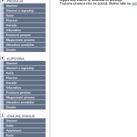
PRODAJA
Tražena stranica više ne postoji. Molimo idite na
naš
Stanovi
Stanovi u izgradnji
Kuće
Placevi
Garaže
Vikendice
Poslovni prostor
Magacinski prostor
Obradivo zemljište
Ostalo
KUPOVINA
Stanovi
Stanovi u izgradnji
Kuće
Placevi
Garaže
Vikendice
Poslovni prostor
Magacinski prostor
Obradivo zemljište
Ostalo
IZNAJMLJIVANJE
Stanovi
Sobe
Apartmani
Kuće