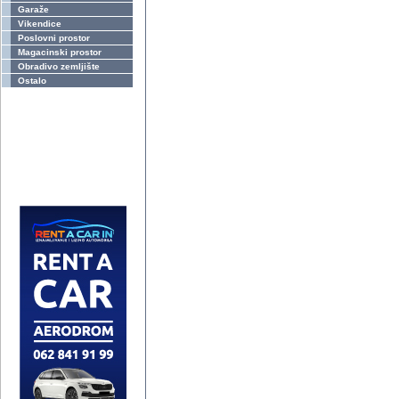
Garaže
Vikendice
Poslovni prostor
Magacinski prostor
Obradivo zemljište
Ostalo