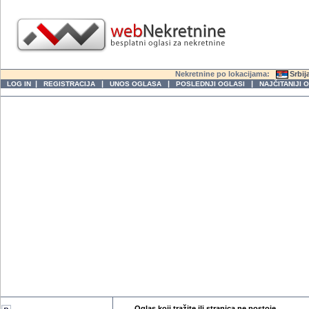
Nekretnine po lokacijama:
Srbij
|
|
|
|
LOG IN
REGISTRACIJA
UNOS OGLASA
POSLEDNJI OGLASI
NAJČITANIJI 
Oglas koji tražite ili stranica ne postoje