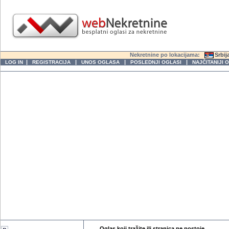
Nekretnine po lokacijama:
Srbij
|
|
|
|
LOG IN
REGISTRACIJA
UNOS OGLASA
POSLEDNJI OGLASI
NAJČITANIJI 
Oglas koji tražite ili stranica ne postoje