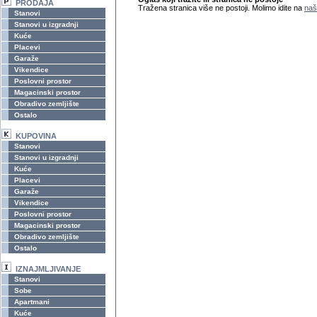
PRODAJA
Tražena stranica više ne postoji. Molimo idite na
naš
Stanovi
Stanovi u izgradnji
Kuće
Placevi
Garaže
Vikendice
Poslovni prostor
Magacinski prostor
Obradivo zemljište
Ostalo
KUPOVINA
Stanovi
Stanovi u izgradnji
Kuće
Placevi
Garaže
Vikendice
Poslovni prostor
Magacinski prostor
Obradivo zemljište
Ostalo
IZNAJMLJIVANJE
Stanovi
Sobe
Apartmani
Kuće