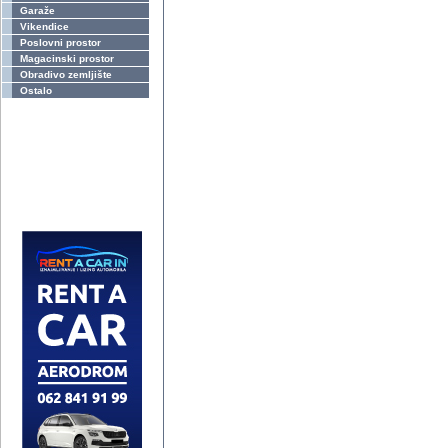
Garaže
Vikendice
Poslovni prostor
Magacinski prostor
Obradivo zemljište
Ostalo