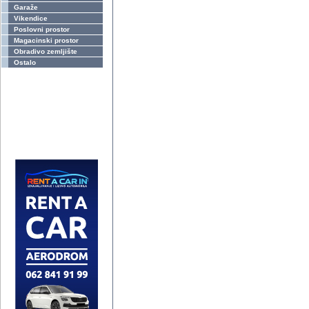
Garaže
Vikendice
Poslovni prostor
Magacinski prostor
Obradivo zemljište
Ostalo