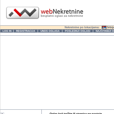
Nekretnine po lokacijama:
Srbij
|
|
|
|
LOG IN
REGISTRACIJA
UNOS OGLASA
POSLEDNJI OGLASI
NAJČITANIJI 
Oglas koji tražite ili stranica ne postoje