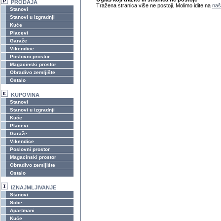
PRODAJA
Tražena stranica više ne postoji. Molimo idite na
naš
Stanovi
Stanovi u izgradnji
Kuće
Placevi
Garaže
Vikendice
Poslovni prostor
Magacinski prostor
Obradivo zemljište
Ostalo
KUPOVINA
Stanovi
Stanovi u izgradnji
Kuće
Placevi
Garaže
Vikendice
Poslovni prostor
Magacinski prostor
Obradivo zemljište
Ostalo
IZNAJMLJIVANJE
Stanovi
Sobe
Apartmani
Kuće