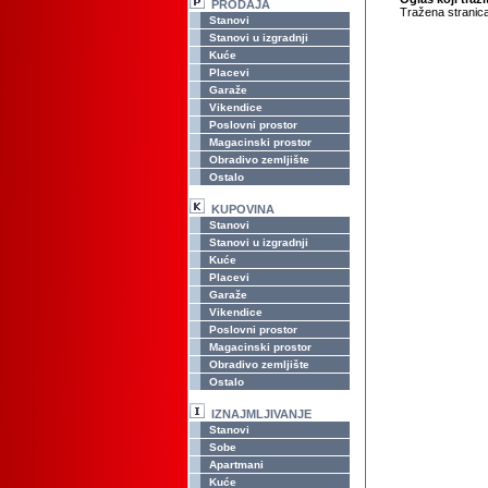
PRODAJA
Tražena stranica
Stanovi
Stanovi u izgradnji
Kuće
Placevi
Garaže
Vikendice
Poslovni prostor
Magacinski prostor
Obradivo zemljište
Ostalo
KUPOVINA
Stanovi
Stanovi u izgradnji
Kuće
Placevi
Garaže
Vikendice
Poslovni prostor
Magacinski prostor
Obradivo zemljište
Ostalo
IZNAJMLJIVANJE
Stanovi
Sobe
Apartmani
Kuće