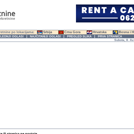
etnine po lokacijama:
Srbija
Crna Gora
Hrvatska
Bosna i 
|
|
|
LEDNJI OGLASI
NAJČITANIJI OGLASI
PREGLED SLIKA
PRVA STRANICA
Subota, 8. Avgust
te ili stranica ne postoje