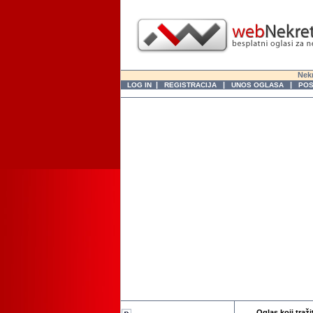
Nekr
|
|
|
LOG IN
REGISTRACIJA
UNOS OGLASA
POS
Oglas koji traži