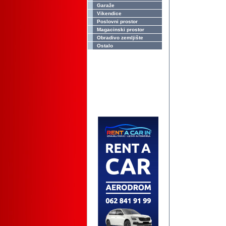
Garaže
Vikendice
Poslovni prostor
Magacinski prostor
Obradivo zemljište
Ostalo