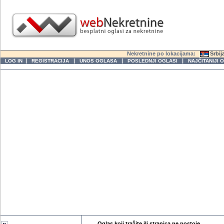
Nekretnine po lokacijama:
Srbij
|
|
|
|
LOG IN
REGISTRACIJA
UNOS OGLASA
POSLEDNJI OGLASI
NAJČITANIJI 
Oglas koji tražite ili stranica ne postoje