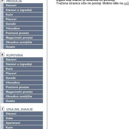
PRODAJA
Tražena stranica više ne postoji. Molimo idite na
naš
Stanovi
Stanovi u izgradnji
Kuće
Placevi
Garaže
Vikendice
Poslovni prostor
Magacinski prostor
Obradivo zemljište
Ostalo
KUPOVINA
Stanovi
Stanovi u izgradnji
Kuće
Placevi
Garaže
Vikendice
Poslovni prostor
Magacinski prostor
Obradivo zemljište
Ostalo
IZNAJMLJIVANJE
Stanovi
Sobe
Apartmani
Kuće