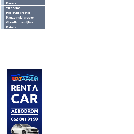
Garaže
Vikendice
Poslovni prostor
Magacinski prostor
Obradivo zemljište
Ostalo