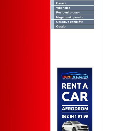
Garaže
Vikendice
Poslovni prostor
Magacinski prostor
Obradivo zemljište
Ostalo