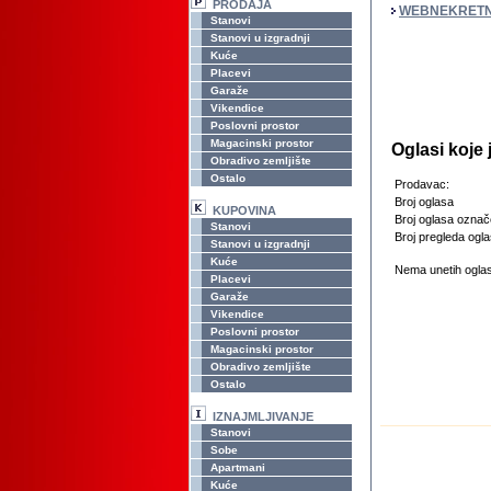
PRODAJA
WEBNEKRETN
Stanovi
Stanovi u izgradnji
Kuće
Placevi
Garaže
Vikendice
Poslovni prostor
Magacinski prostor
Oglasi koje
Obradivo zemljište
Ostalo
Prodavac:
Broj oglasa
KUPOVINA
Broj oglasa označ
Stanovi
Broj pregleda ogla
Stanovi u izgradnji
Kuće
Nema unetih oglas
Placevi
Garaže
Vikendice
Poslovni prostor
Magacinski prostor
Obradivo zemljište
Ostalo
IZNAJMLJIVANJE
Stanovi
Sobe
Apartmani
Kuće