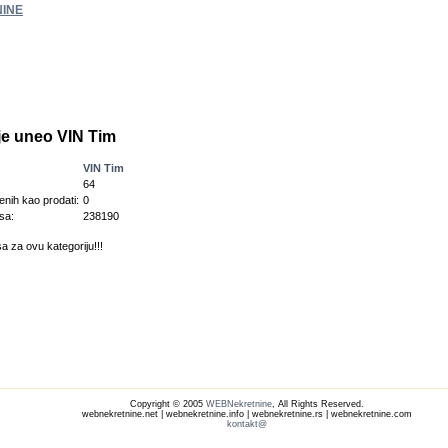
INE
 je uneo VIN Tim
VIN Tim
64
enih kao prodati:
0
sa:
238190
a za ovu kategoriju!!!
Copyright © 2005
WEBNekretnine
, All Rights Reserved.
webnekretnine.net | webnekretnine.info | webnekretnine.rs | webnekretnine.com
kontakt@