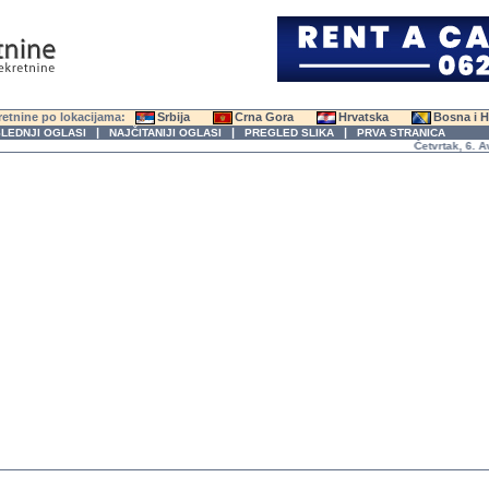
etnine po lokacijama:
Srbija
Crna Gora
Hrvatska
Bosna i 
|
|
|
LEDNJI OGLASI
NAJČITANIJI OGLASI
PREGLED SLIKA
PRVA STRANICA
Četvrtak, 6. Avgu