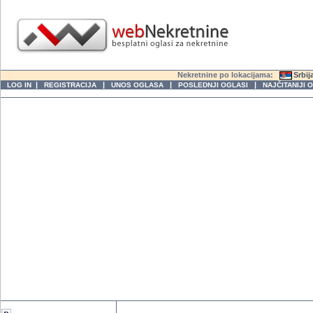
Nekretnine po lokacijama:
Srbij
|
|
|
|
LOG IN
REGISTRACIJA
UNOS OGLASA
POSLEDNJI OGLASI
NAJČITANIJI 