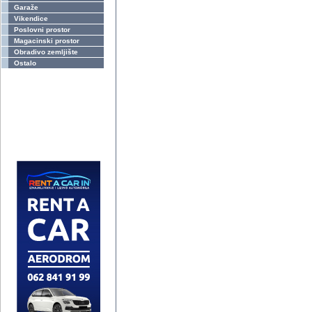
Garaže
Vikendice
Poslovni prostor
Magacinski prostor
Obradivo zemljište
Ostalo