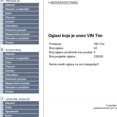
PRODAJA
WEBNEKRETNINE
Stanovi
Stanovi u izgradnji
Kuće
Placevi
Garaže
Vikendice
Poslovni prostor
Magacinski prostor
Oglasi koje je uneo VIN Tim
Obradivo zemljište
Ostalo
Prodavac:
VIN Tim
Broj oglasa
64
KUPOVINA
Broj oglasa označenih kao prodati:
0
Stanovi
Broj pregleda oglasa:
239200
Stanovi u izgradnji
Kuće
Nema unetih oglasa za ovu kategoriju!!!
Placevi
Garaže
Vikendice
Poslovni prostor
Magacinski prostor
Obradivo zemljište
Ostalo
IZNAJMLJIVANJE
Stanovi
Copyrigh
Sobe
webnekretnine.net | w
Apartmani
Kuće