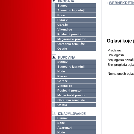
PRODAJA
WEBNEKRETN
Stanovi
Stanovi u izgradnji
Kuće
Placevi
Garaže
Vikendice
Poslovni prostor
Magacinski prostor
Oglasi koje
Obradivo zemljište
Ostalo
Prodavac:
Broj oglasa
KUPOVINA
Broj oglasa označ
Stanovi
Broj pregleda ogla
Stanovi u izgradnji
Kuće
Nema unetih oglas
Placevi
Garaže
Vikendice
Poslovni prostor
Magacinski prostor
Obradivo zemljište
Ostalo
IZNAJMLJIVANJE
Stanovi
Sobe
Apartmani
Kuće