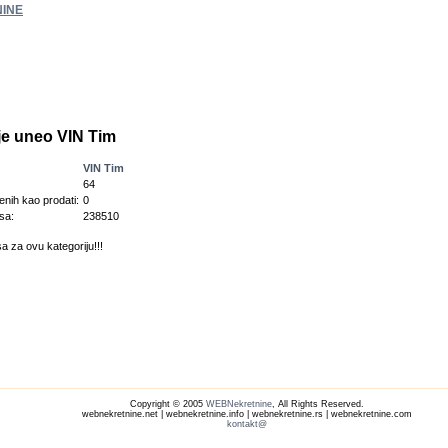
INE
 je uneo VIN Tim
VIN Tim
64
enih kao prodati:
0
sa:
238510
a za ovu kategoriju!!!
Copyright © 2005
WEBNekretnine
, All Rights Reserved.
webnekretnine.net | webnekretnine.info | webnekretnine.rs | webnekretnine.com
kontakt@