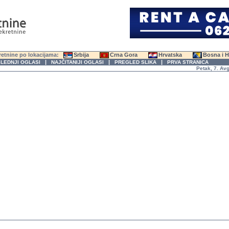
etnine po lokacijama:
Srbija
Crna Gora
Hrvatska
Bosna i 
|
|
|
LEDNJI OGLASI
NAJČITANIJI OGLASI
PREGLED SLIKA
PRVA STRANICA
Petak, 7. Avgust