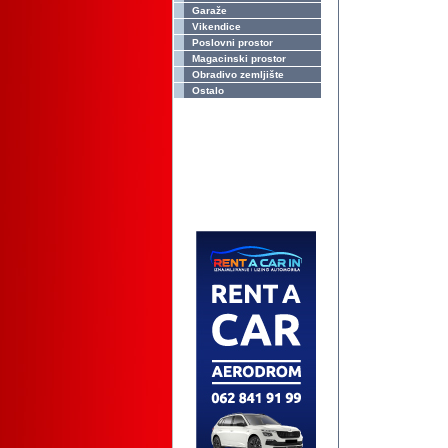
Garaže
Vikendice
Poslovni prostor
Magacinski prostor
Obradivo zemljište
Ostalo