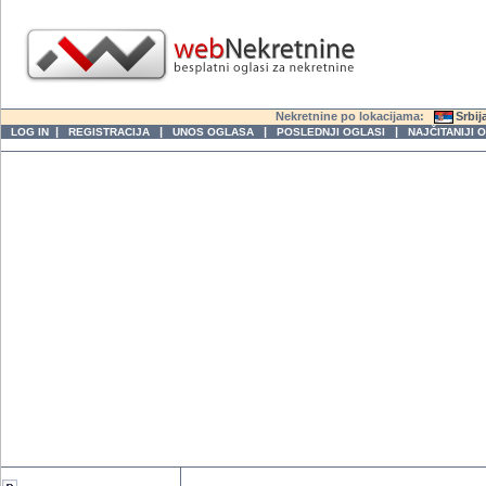
Nekretnine po lokacijama:
Srbij
|
|
|
|
LOG IN
REGISTRACIJA
UNOS OGLASA
POSLEDNJI OGLASI
NAJČITANIJI 