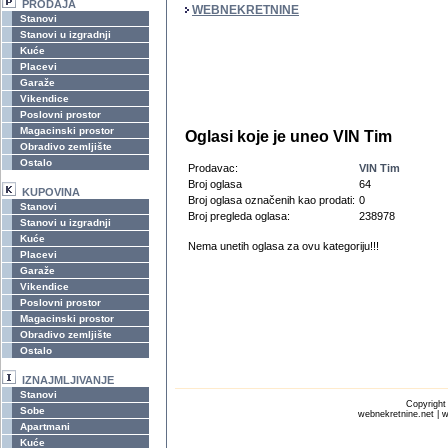
PRODAJA
WEBNEKRETNINE
Stanovi
Stanovi u izgradnji
Kuće
Placevi
Garaže
Vikendice
Poslovni prostor
Magacinski prostor
Oglasi koje je uneo VIN Tim
Obradivo zemljište
Ostalo
Prodavac:
VIN Tim
Broj oglasa
64
KUPOVINA
Broj oglasa označenih kao prodati:
0
Stanovi
Broj pregleda oglasa:
238978
Stanovi u izgradnji
Kuće
Nema unetih oglasa za ovu kategoriju!!!
Placevi
Garaže
Vikendice
Poslovni prostor
Magacinski prostor
Obradivo zemljište
Ostalo
IZNAJMLJIVANJE
Stanovi
Copyrigh
Sobe
webnekretnine.net | w
Apartmani
Kuće