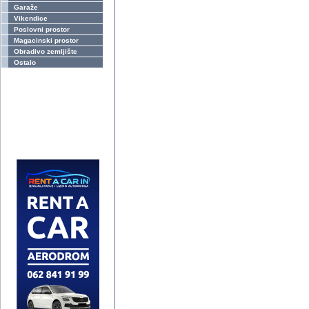
Garaže
Vikendice
Poslovni prostor
Magacinski prostor
Obradivo zemljište
Ostalo